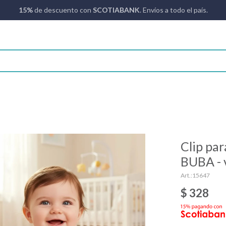
15%
de descuento con
SCOTIABANK
. Envíos a todo el país.
Clip pa
BUBA - 
15647
$
328