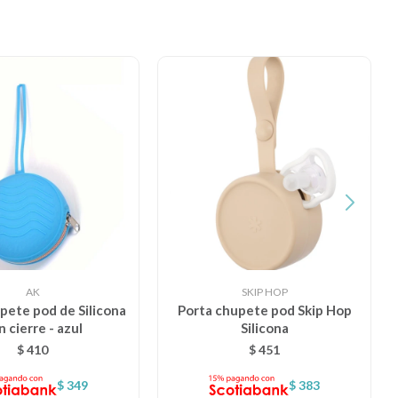
AK
SKIP HOP
pete pod de Silicona
Porta chupete pod Skip Hop
n cierre - azul
Silicona
$
410
$
451
$
349
$
383