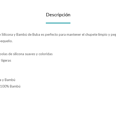
Descripción
e Silicona y Bambú de Buba es perfecto para mantener el chupete limpio y pe
 pequeño.
bolas de silicona suaves y coloridas
 ligeras
na y Bambú
 y 100% Bambú