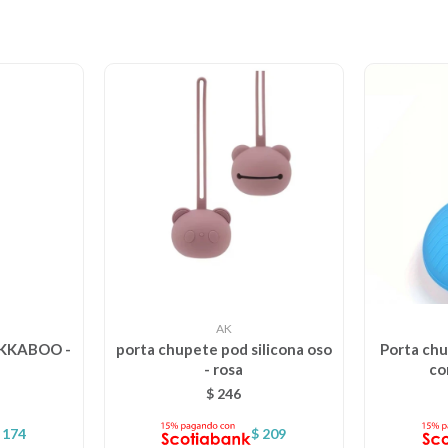
AK
KIKKABOO -
porta chupete pod silicona oso
Porta chu
- rosa
co
$
246
174
$
209