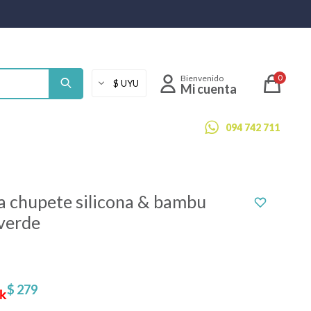
0
094 742 711
ra chupete silicona & bambu
verde
$
279