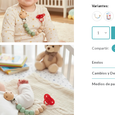
Variantes:
1
Envíos
Cambios y De
Medios de p