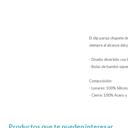
El clip parqa chupete d
siempre al alcance del
- Diseño divertido con 
- Bolas de bambú súper
Composición:
- Lunares: 100% Silico
- Cierre: 100% Acero
Productos que te pueden interesar