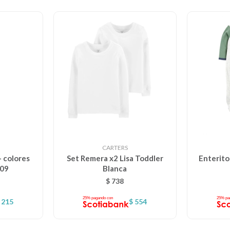
CARTERS
- colores
Set Remera x2 Lisa Toddler
Enterito
309
Blanca
$
738
215
$
554