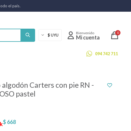
todo el país.
0
094 742 711
 algodón Carters con pie RN -
 OSO pastel
$
668