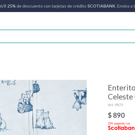
16/8
25%
de descuento con tarjetas de crédito
SCOTIABANK
. Envíos a 
Enterito
Celeste
9873
$
890