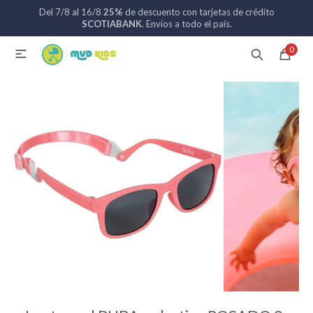
Del 7/8 al 16/8
25%
de descuento con tarjetas de crédito
MI CUENTA
SCOTIABANK
. Envíos a todo el país.
0

Catálogo
Nuevos ingresos
094 742 711
Coches de bebé
Sillas de auto
Lactancia
Baño
Alimentación