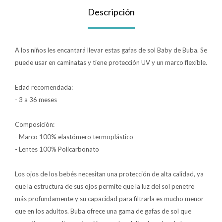
Descripción
Lentes
A los niños les encantará llevar estas gafas de sol Baby de Buba. Se
Vestimenta
puede usar en caminatas y tiene protección UV y un marco flexible.
Edad recomendada:
Gift cards
- 3 a 36 meses
Composición:
Nuevos
- Marco 100% elastómero termoplástico
- Lentes 100% Policarbonato
Sale
Los ojos de los bebés necesitan una protección de alta calidad, ya
Contacto
que la estructura de sus ojos permite que la luz del sol penetre
más profundamente y su capacidad para filtrarla es mucho menor
Local MVD Kids
que en los adultos. Buba ofrece una gama de gafas de sol que