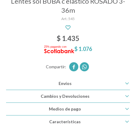
Lentes sol BUBA c elastico ROSADO 3-
36m
545
Descanso
$
1.435
Paseo y seguridad
$
1.076
Estimulación primera infancia


Envíos
Juguetes
Cambios y Devoluciones
Textiles
Medios de pago
Características
Bolsos y mochilas maternales