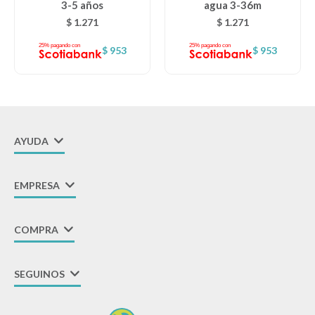
3-5 años
agua 3-36m
$
1.271
$
1.271
$
953
$
953
AYUDA
EMPRESA
COMPRA
SEGUINOS