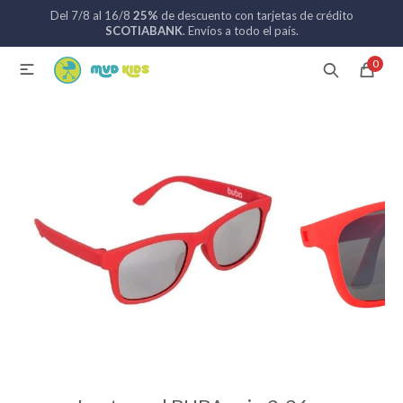
Del 7/8 al 16/8
25%
de descuento con tarjetas de crédito
MI CUENTA
SCOTIABANK
. Envíos a todo el país.
0

Catálogo
Nuevos ingresos
094 742 711
Coches de bebé
Sillas de auto
Lactancia
Baño
Alimentación