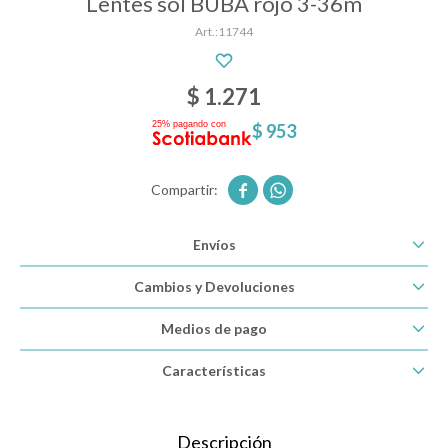
Lentes sol BUBA rojo 3-36m
11744
Descanso
$
1.271
$
953
Paseo y seguridad


Estimulación primera infancia
Envíos
Juguetes
Cambios y Devoluciones
Medios de pago
Textiles
Características
Bolsos y mochilas maternales
Descripción