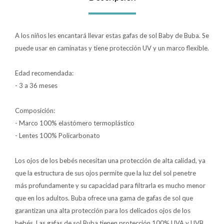
Lentes
A los niños les encantará llevar estas gafas de sol Baby de Buba. Se
puede usar en caminatas y tiene protección UV y un marco flexible.
Vestimenta
Edad recomendada:
- 3 a 36 meses
Gift cards
Composición:
- Marco 100% elastómero termoplástico
Nuevos
- Lentes 100% Policarbonato
Sale
Los ojos de los bebés necesitan una protección de alta calidad, ya
que la estructura de sus ojos permite que la luz del sol penetre
Contacto
más profundamente y su capacidad para filtrarla es mucho menor
que en los adultos. Buba ofrece una gama de gafas de sol que
Local MVD Kids
garantizan una alta protección para los delicados ojos de los
bebés. Las gafas de sol Buba tienen protección 100% UVA y UVB,