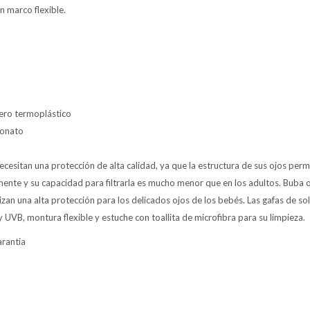
n marco flexible.
ro termoplástico
bonato
cesitan una protección de alta calidad, ya que la estructura de sus ojos permit
nte y su capacidad para filtrarla es mucho menor que en los adultos. Buba 
izan una alta protección para los delicados ojos de los bebés. Las gafas de so
VB, montura flexible y estuche con toallita de microfibra para su limpieza.
arantia