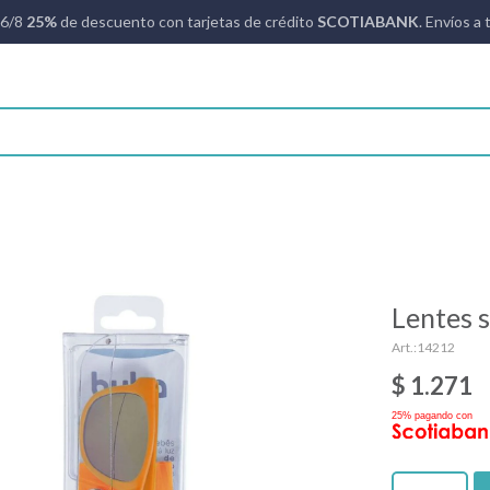
16/8
25%
de descuento con tarjetas de crédito
SCOTIABANK
. Envíos a 
Lentes 
14212
$
1.271