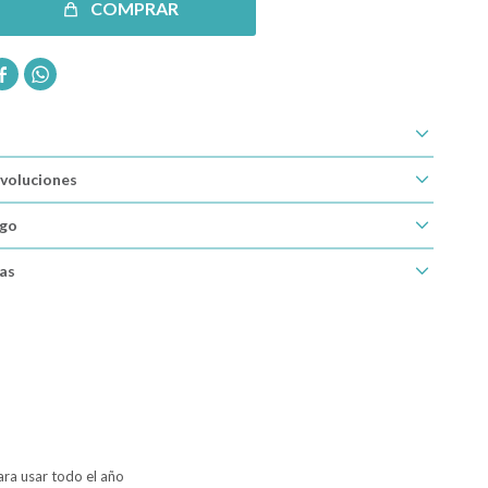
COMPRAR


voluciones
ago
cas
ara usar todo el año