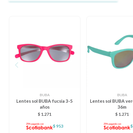
BUBA
BUBA
Lentes sol BUBA fucsia 3-5
Lentes sol BUBA ver
años
36m
$
1.271
$
1.271
$
953
$