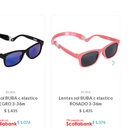
BUBA
BUBA
sol BUBA c elastico
Lentes sol BUBA c elastico
EGRO 3-36m
ROSADO 3-36m
$
1.435
$
1.435
$
1.076
$
1.076