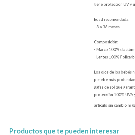
tiene protección UV y u
Edad recomendada:
- 3 a 36 meses
Composición:
- Marco 100% elastóme
- Lentes 100% Policar
Los ojos de los bebés ne
penetre más profundame
gafas de sol que garant
protección 100% UVA y U
articulo sin cambio ni g
Productos que te pueden interesar