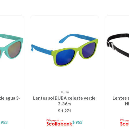
BUBA
de agua 3-
Lentes sol BUBA celeste verde
Lentes 
3-36m
N
$
1.271
953
$
953