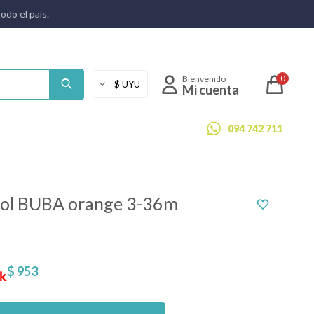
todo el país.
0
094 742 711
sol BUBA orange 3-36m
$
953