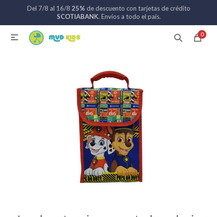
Del 7/8 al 16/8
25%
de descuento con tarjetas de crédito
MI CUENTA
SCOTIABANK
. Envíos a todo el país.
0

Catálogo
Nuevos ingresos
094 742 711
Coches de bebé
Sillas de auto
Lactancia
Baño
Alimentación