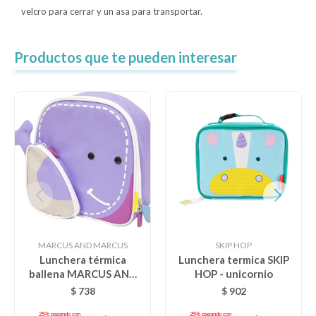
velcro para cerrar y un asa para transportar.
Productos que te pueden interesar
MARCUS AND MARCUS
SKIP HOP
Lunchera térmica
Lunchera termica SKIP
ballena MARCUS AND
HOP - unicornio
MARCUS
$
738
$
902