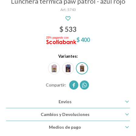
Lunchera termica paw patrol - azul rojo
5743
Descanso
$
533
$
400
Paseo y seguridad
Variantes:
Estimulación primera infancia
Juguetes


Envíos
Textiles
Cambios y Devoluciones
Bolsos y mochilas maternales
Medios de pago