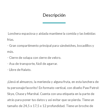
Lentes
Descripción
Vestimenta
Lonchera espaciosa y aislada mantiene la comida y las bebidas
frías.
Gift cards
- Gran compartimento principal para sándwiches, bocadillos y
más.
- Cierre de solapa con cierre de velcro.
Nuevos
- Asa de transporte, fácil de agarrar.
- Libre de ftalato.
Sale
¡Llevá el almuerzo, la merienda y alguna fruta, en esta lunchera de
tu personaje favorito! En formato vertical, con diseño Paw Patrol:
Contacto
Skye, Chase y Marshal. Cuenta con una etiqueta en la parte de
Local MVD Kids
atrás para poner tus datos y así evitar que se pierda. Tiene un
tamaño de 24,5 x 17,5 x 12 profundidad. Tiene un broche de