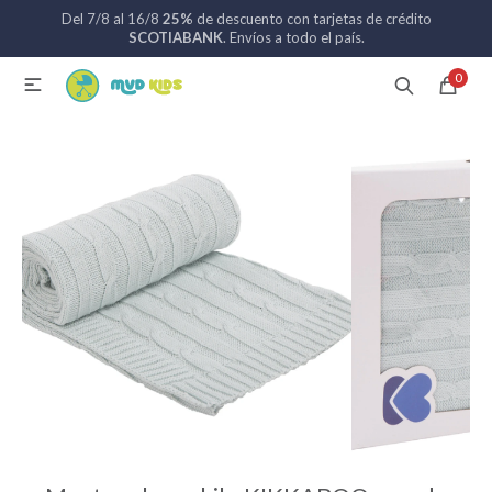
Del 7/8 al 16/8
25%
de descuento con tarjetas de crédito
MI CUENTA
SCOTIABANK
. Envíos a todo el país.
0

Catálogo
Nuevos ingresos
094 742 711
Coches de bebé
Sillas de auto
Lactancia
Baño
Alimentación