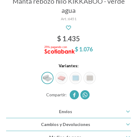
Manta rebozo hilo KIKKABOO - verde
agua
6451
Descanso
$
1.435
Paseo y seguridad
$
1.076
Estimulación primera infancia
Variantes:
Juguetes


Textiles
Envíos
Cambios y Devoluciones
Bolsos y mochilas maternales