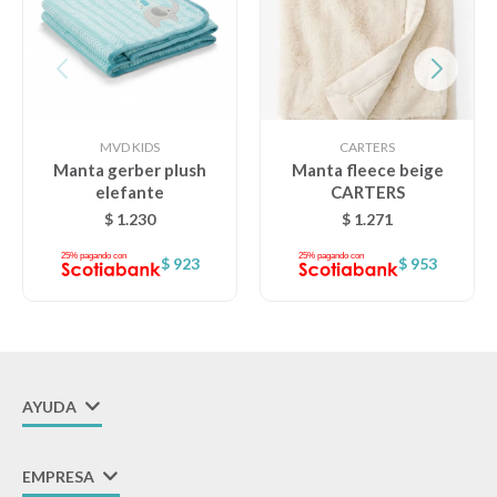
MVD KIDS
CARTERS
Manta gerber plush
Manta fleece beige
elefante
CARTERS
$
1.230
$
1.271
$
923
$
953
AYUDA
EMPRESA