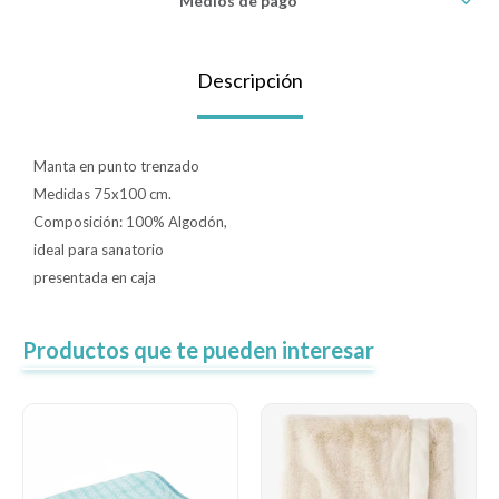
Medios de pago
Lentes
Descripción
Vestimenta
Manta en punto trenzado
Medidas 75x100 cm.
Gift cards
Composición: 100% Algodón,
ideal para sanatorio
presentada en caja
Nuevos
Sale
Productos que te pueden interesar
Contacto
Local MVD Kids