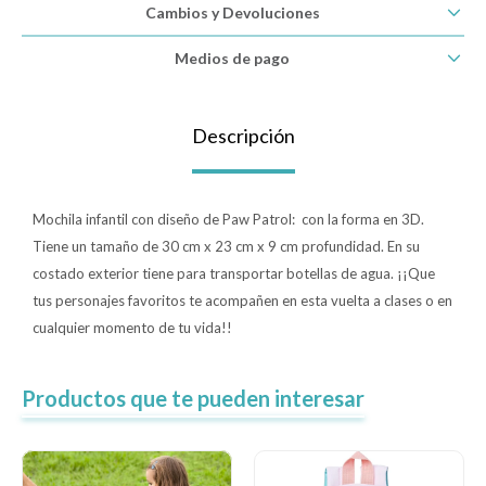
Cambios y Devoluciones
Lentes
Medios de pago
Vestimenta
Descripción
Gift cards
Mochila infantil con diseño de Paw Patrol: con la forma en 3D.
Tiene un tamaño de 30 cm x 23 cm x 9 cm profundidad. En su
costado exterior tiene para transportar botellas de agua. ¡¡Que
Nuevos
tus personajes favoritos te acompañen en esta vuelta a clases o en
cualquier momento de tu vida!!
Sale
Productos que te pueden interesar
Contacto
Local MVD Kids