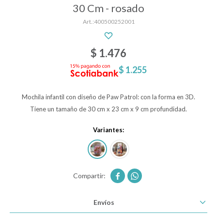
30 Cm - rosado
400500252001
Descanso
$
1.476
Paseo y seguridad
$
1.255
Mochila infantil con diseño de Paw Patrol: con la forma en 3D.
Estimulación primera infancia
Tiene un tamaño de 30 cm x 23 cm x 9 cm profundidad.
Variantes:
Juguetes
Textiles


Bolsos y mochilas maternales
Envíos