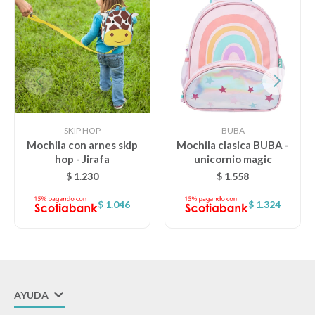
SKIP HOP
BUBA
Mochila con arnes skip
Mochila clasica BUBA -
hop - Jirafa
unicornio magic
$
1.230
$
1.558
$
1.046
$
1.324
AYUDA