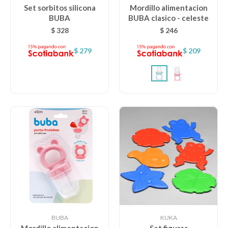
Set sorbitos silicona
Mordillo alimentacion
BUBA
BUBA clasico - celeste
Lentes
$
328
$
246
$
279
$
209
Vestimenta
Gift cards
Nuevos
Sale
Contacto
Local MVD Kids
BUBA
KUKA