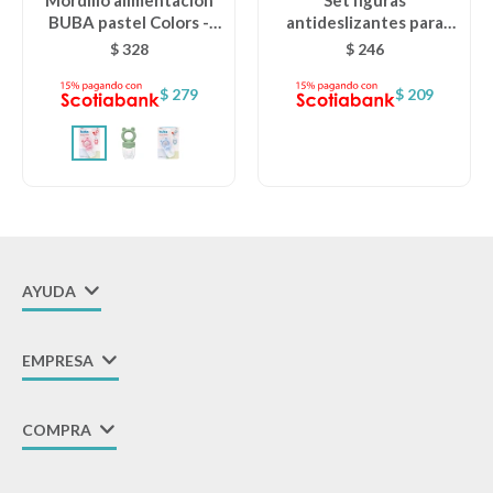
Mordillo alimentacion
Set figuras
BUBA pastel Colors -
antideslizantes para
rosado
ducha kuka
$
328
$
246
$
279
$
209
AYUDA
EMPRESA
COMPRA