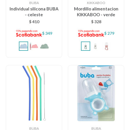
BUBA
KIKKABOO
Individual silicona BUBA
Mordillo alimentacion
- celeste
KIKKABOO - verde
Descanso
$
410
$
328
$
349
$
279
Paseo y seguridad
Estimulación primera infancia
Juguetes
Textiles
Bolsos y mochilas maternales
BUBA
BUBA