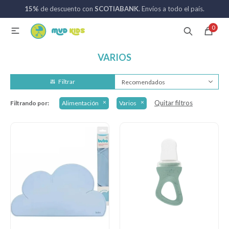
15%
de descuento con
SCOTIABANK
. Envíos a todo el país.
MI CUENTA
0

Catálogo
Nuevos ingresos
094 742 711
VARIOS
Recomendados
Coches de bebé
Quitar filtros
Filtrando por:
Alimentación
Varios
Sillas de auto
Lactancia
Baño
Alimentación