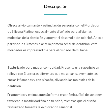
Descripción
Lentes
Ofrece alivio calmante y estimulación sensorial con el Mordedor
Vestimenta
de Silicona Platino, especialmente diseñado para aliviar las
molestias de la dentición y apoyar el desarrollo de tu bebé. Apto a
partir de los 3 meses o ante la primera señal de dentición, este
Gift cards
mordedor es imprescindible para el cuidado de tu bebé.
Nuevos
Texturizado para mayor comodidad: Presenta una superficie en
relieve con 3 texturas diferentes que masajean suavemente las
Sale
encías inflamadas y con picazón, aliviando las molestias de la
dentición.
Contacto
Ergonómico y estimulante: Su forma ergonómica, fácil de sostener,
favorece la motricidad fina de tu bebé, mientras que el diseño
Local MVD Kids
texturizado fomenta la exploración sensorial.