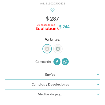
313020500421
Descanso
$
287
$
244
Paseo y seguridad
Variantes:
Estimulación primera infancia


Juguetes
Envíos
Textiles
Cambios y Devoluciones
Medios de pago
Bolsos y mochilas maternales