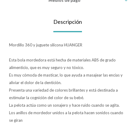
Medios de pago
Lentes
Descripción
Vestimenta
Mordillo 360 y juguete silicona HUANGER
Gift cards
Esta bola mordedora está hecha de materiales ABS de grado
alimenticio, que es muy seguro y no tóxico.
Es muy cómoda de masticar, lo que ayuda a masajear las encías y
Nuevos
aliviar el dolor de la dentición.
Presenta una variedad de colores brillantes y está destinada a
Sale
estimular la cognición del color de su bebé.
La pelota actúa como un sonajero y hace ruido cuando se agita.
Contacto
Los anillos de mordedor unidos a la pelota hacen sonidos cuando
se giran
Local MVD Kids