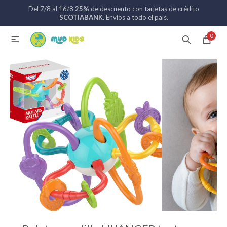
Del 7/8 al 16/8
25%
de descuento con tarjetas de crédito
MI CUENTA
SCOTIABANK
. Envíos a todo el país.
0

Catálogo
Nuevos ingresos
094 742 711
Coches de bebé
Sillas de auto
Lactancia
Baño
Alimentación