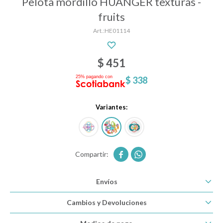
Pelota mordillo HUANGER texturas -
fruits
HE01114
Descanso
$
451
Paseo y seguridad
$
338
Estimulación primera infancia
Variantes:
Juguetes


Textiles
Envíos
Cambios y Devoluciones
Bolsos y mochilas maternales