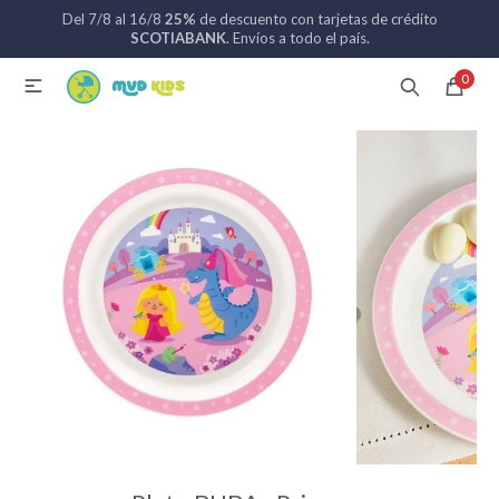
Del 7/8 al 16/8
25%
de descuento con tarjetas de crédito
MI CUENTA
SCOTIABANK
. Envíos a todo el país.
0

Catálogo
Nuevos ingresos
094 742 711
Coches de bebé
Sillas de auto
Lactancia
Baño
Alimentación