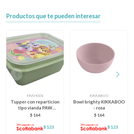
Productos que te pueden interesar
MVD KIDS
KIKKABOO
Tupper con reparticion
Bowl brighty KIKKABOO
tipo vianda PAW
- rosa
PATROL - verde
$
164
$
164
$
123
$
123