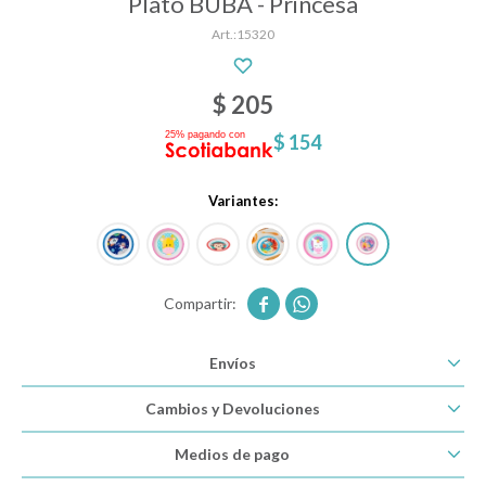
Plato BUBA - Princesa
15320
Descanso
$
205
$
154
Paseo y seguridad
Variantes:
Estimulación primera infancia
Juguetes


Envíos
Textiles
Cambios y Devoluciones
Bolsos y mochilas maternales
Medios de pago