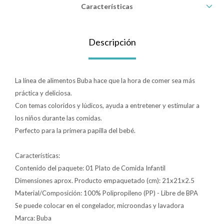
Características
Lentes
Descripción
Vestimenta
La línea de alimentos Buba hace que la hora de comer sea más
Gift cards
práctica y deliciosa.
Con temas coloridos y lúdicos, ayuda a entretener y estimular a
los niños durante las comidas.
Nuevos
Perfecto para la primera papilla del bebé.
Sale
Características:
Contenido del paquete: 01 Plato de Comida Infantil
Dimensiones aprox. Producto empaquetado (cm): 21x21x2.5
Contacto
Material/Composición: 100% Polipropileno (PP) - Libre de BPA
Se puede colocar en el congelador, microondas y lavadora
Local MVD Kids
Marca: Buba