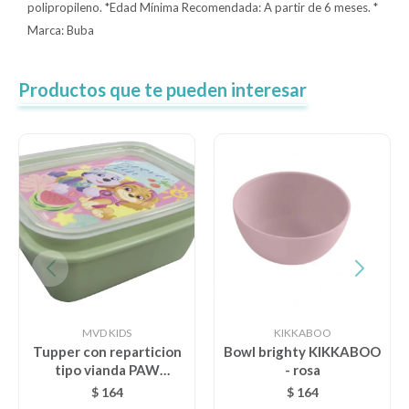
polipropileno. *Edad Mínima Recomendada: A partir de 6 meses. *
Marca: Buba
Productos que te pueden interesar
MVD KIDS
KIKKABOO
Tupper con reparticion
Bowl brighty KIKKABOO
tipo vianda PAW
- rosa
PATROL - verde
$
164
$
164