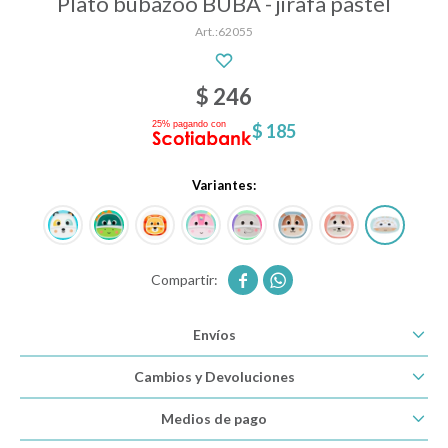
Plato bubazoo BUBA - jirafa pastel
62055
Descanso
$
246
$
185
Paseo y seguridad
Variantes:
Estimulación primera infancia
Juguetes


Envíos
Textiles
Cambios y Devoluciones
Bolsos y mochilas maternales
Medios de pago