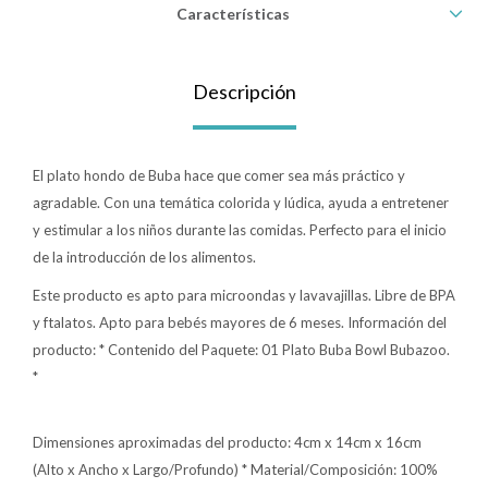
Características
Lentes
Descripción
Vestimenta
El plato hondo de Buba hace que comer sea más práctico y
Gift cards
agradable. Con una temática colorida y lúdica, ayuda a entretener
y estimular a los niños durante las comidas. Perfecto para el inicio
de la introducción de los alimentos.
Nuevos
Este producto es apto para microondas y lavavajillas. Libre de BPA
y ftalatos. Apto para bebés mayores de 6 meses. Información del
Sale
producto: * Contenido del Paquete: 01 Plato Buba Bowl Bubazoo.
*
Contacto
Dimensiones aproximadas del producto: 4cm x 14cm x 16cm
Local MVD Kids
(Alto x Ancho x Largo/Profundo) * Material/Composición: 100%