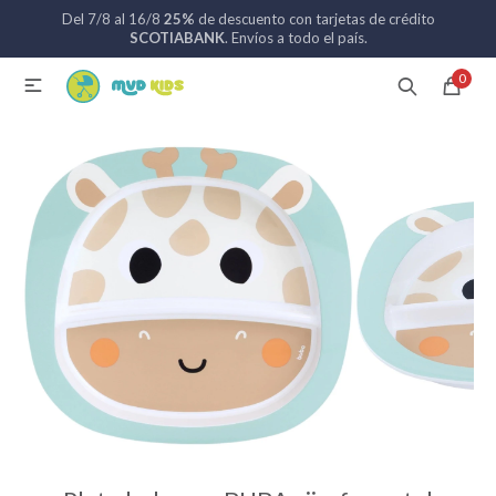
Del 7/8 al 16/8
25%
de descuento con tarjetas de crédito
MI CUENTA
SCOTIABANK
. Envíos a todo el país.
0

Catálogo
Nuevos ingresos
094 742 711
Coches de bebé
Sillas de auto
Lactancia
Baño
Alimentación