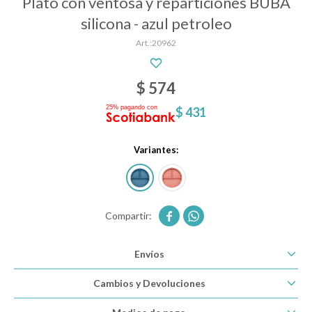
Plato con ventosa y reparticiones BUBA
silicona - azul petroleo
20962
Descanso
$
574
Paseo y seguridad
$
431
Estimulación primera infancia
Variantes:
Juguetes


Textiles
Envíos
Cambios y Devoluciones
Bolsos y mochilas maternales