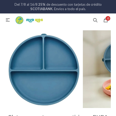
Del 7/8 al 16/8
25%
de descuento con tarjetas de crédito
MI CUENTA
SCOTIABANK
. Envíos a todo el país.
0

Catálogo
Nuevos ingresos
094 742 711
Coches de bebé
Sillas de auto
Lactancia
Baño
Alimentación