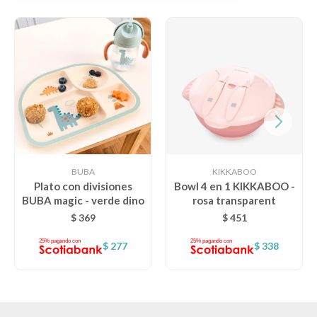
BUBA
KIKKABOO
Plato con divisiones
Bowl 4 en 1 KIKKABOO -
BUBA magic - verde dino
rosa transparent
$
369
$
451
$
277
$
338