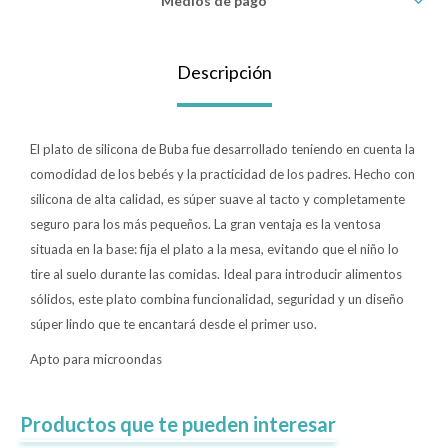
Medios de pago
Lentes
Descripción
Vestimenta
El plato de silicona de Buba fue desarrollado teniendo en cuenta la
comodidad de los bebés y la practicidad de los padres. Hecho con
Gift cards
silicona de alta calidad, es súper suave al tacto y completamente
seguro para los más pequeños. La gran ventaja es la ventosa
situada en la base: fija el plato a la mesa, evitando que el niño lo
Nuevos
tire al suelo durante las comidas. Ideal para introducir alimentos
sólidos, este plato combina funcionalidad, seguridad y un diseño
Sale
súper lindo que te encantará desde el primer uso.
Apto para microondas
Contacto
Local MVD Kids
Productos que te pueden interesar