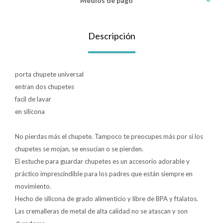
Medios de pago
Lentes
Descripción
Vestimenta
porta chupete universal
entran dos chupetes
Gift cards
facil de lavar
en silicona
Nuevos
No pierdas más el chupete. Tampoco te preocupes más por si los
chupetes se mojan, se ensucian o se pierden.
Sale
El estuche para guardar chupetes es un accesorio adorable y
práctico imprescindible para los padres que están siempre en
Contacto
movimiento.
Hecho de silicona de grado alimenticio y libre de BPA y ftalatos.
Local MVD Kids
Las cremalleras de metal de alta calidad no se atascan y son