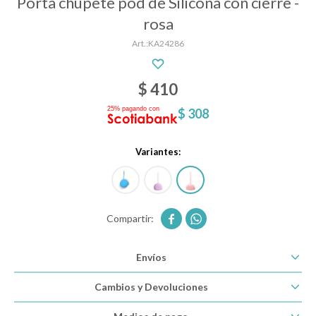
Porta chupete pod de Silicona con cierre -
rosa
KA24286
Descanso
$
410
Paseo y seguridad
$
308
Estimulación primera infancia
Variantes:
Juguetes


Textiles
Envíos
Cambios y Devoluciones
Bolsos y mochilas maternales