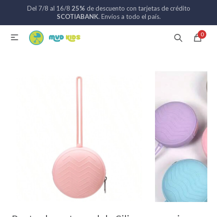
Del 7/8 al 16/8
25%
de descuento con tarjetas de crédito
MI CUENTA
SCOTIABANK
. Envíos a todo el país.
0

Catálogo
Nuevos ingresos
094 742 711
Coches de bebé
Sillas de auto
Lactancia
Baño
Alimentación