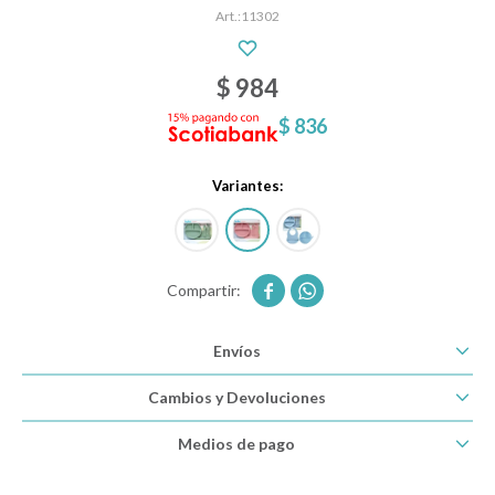
11302
Descanso
$
984
$
836
Paseo y seguridad
Variantes:
Estimulación primera infancia


Juguetes
Envíos
Textiles
Cambios y Devoluciones
Medios de pago
Bolsos y mochilas maternales