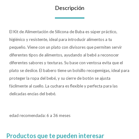
Descripción
Lentes
El Kit de Alimentación de Silicona de Buba es súper práctico,
Vestimenta
higiénico y resistente, ideal para introducir alimentos a tu
pequeño. Viene con un plato con divisores que permiten servir
diferentes tipos de alimentos, ayudando al bebé a reconocer
Gift cards
diferentes sabores y texturas. Su base con ventosa evita que el
plato se deslice. El babero tiene un bolsillo recogemigas, ideal para
proteger la ropa del bebé, y su cierre de botón se ajusta
Nuevos
fácilmente al cuello. La cuchara es flexible y perfecta para las
delicadas encías del bebé.
Sale
Contacto
edad recomendada: 6 a 36 meses
Local MVD Kids
Productos que te pueden interesar