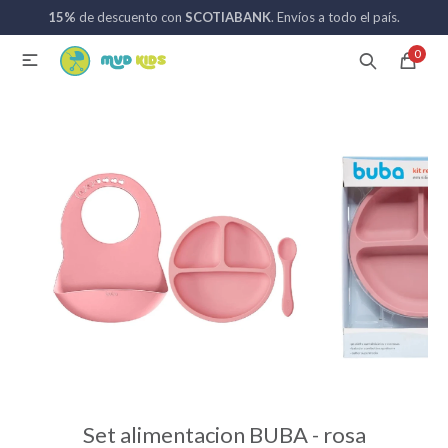
15%
de descuento con
SCOTIABANK
. Envíos a todo el país.
MI CUENTA
0

Catálogo
Nuevos ingresos
094 742 711
Coches de bebé
Sillas de auto
Lactancia
Baño
Set alimentacion BUBA - rosa
Alimentación