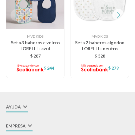
MVD KIDS
MVD KIDS
Set x3 baberos c velcro
Set x2 baberos algodon
LORELLI - azul
LORELLI - neutro
$
287
$
328
$
244
$
279
AYUDA
EMPRESA