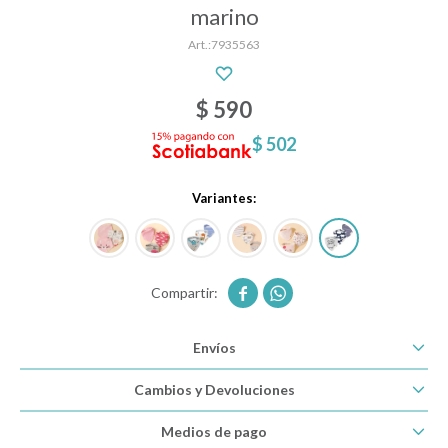
marino
7935563
Descanso
$
590
Paseo y seguridad
$
502
Variantes:
Estimulación primera infancia
Juguetes


Textiles
Envíos
Cambios y Devoluciones
Bolsos y mochilas maternales
Medios de pago