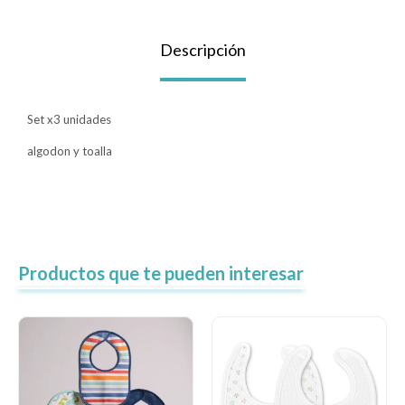
Lentes
Descripción
Vestimenta
Set x3 unidades
algodon y toalla
Gift cards
Nuevos
Productos que te pueden interesar
Sale
Contacto
Local MVD Kids