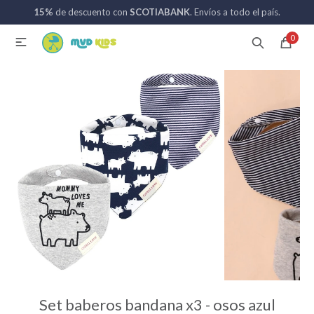
15%
de descuento con
SCOTIABANK
. Envíos a todo el país.
MI CUENTA
0

Catálogo
Nuevos ingresos
094 742 711
Coches de bebé
Sillas de auto
Lactancia
Baño
Set baberos bandana x3 - osos azul
Alimentación