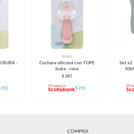
BUBA
al BUBA -
Cuchara silicona con TOPE
Set x2 
buba - rosa
KIK
$
287
215
$
215
COMPRA