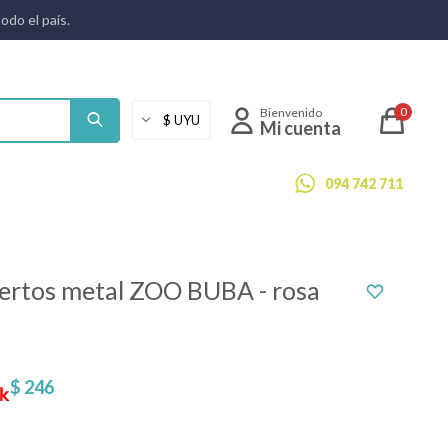
todo el país.
0
094 742 711
iertos metal ZOO BUBA - rosa
$
246