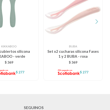
KIKKABOO
BUBA
cubiertos silicona
Set x2 cucharas silicona Fases
KABOO - verde
1 y 2 BUBA - rosa
$
369
$
369
$
277
$
277
SEGUINOS