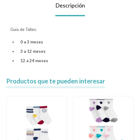
Descripción
Lentes
Guia de Talles:
Vestimenta
0 a 3 meses
3 a 12 meses
Gift cards
12 a 24 meses
Productos que te pueden interesar
Nuevos
Sale
Contacto
Local MVD Kids