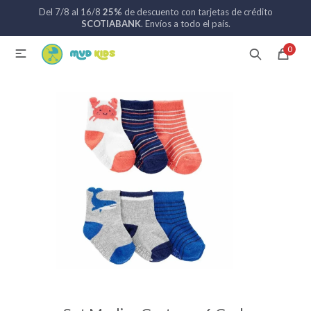
Del 7/8 al 16/8
25%
de descuento con tarjetas de crédito
MI CUENTA
SCOTIABANK
. Envíos a todo el país.
0

Catálogo
Nuevos ingresos
094 742 711
Coches de bebé
Sillas de auto
Lactancia
Baño
Alimentación