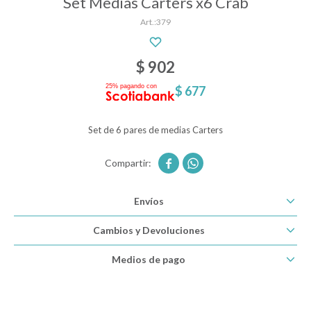
Set Medias Carters x6 Crab
379
Descanso
$
902
$
677
Paseo y seguridad
Set de 6 pares de medias Carters
Estimulación primera infancia


Juguetes
Envíos
Cambios y Devoluciones
Textiles
Medios de pago
Bolsos y mochilas maternales