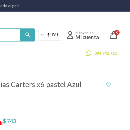
todo el país.
0
094 742 711
as Carters x6 pastel Azul
$
743