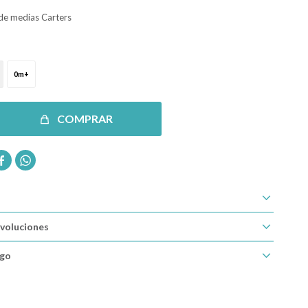
 de medias Carters
0m+
COMPRAR


voluciones
ago