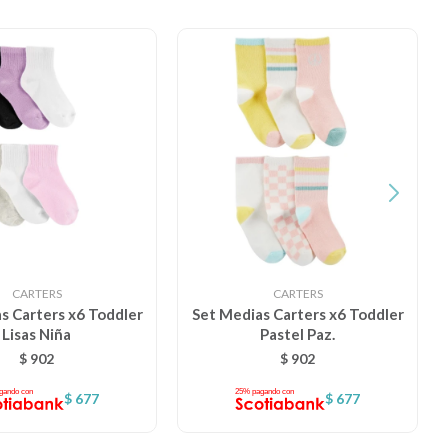
CARTERS
CARTERS
s Carters x6 Toddler
Set Medias Carters x6 Toddler
Lisas Niña
Pastel Paz.
$
902
$
902
$
677
$
677