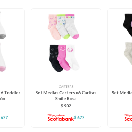
CARTERS
x6 Toddler
Set Medias Carters x6 Caritas
Set Media
zón
Smile Rosa
$
902
677
$
677