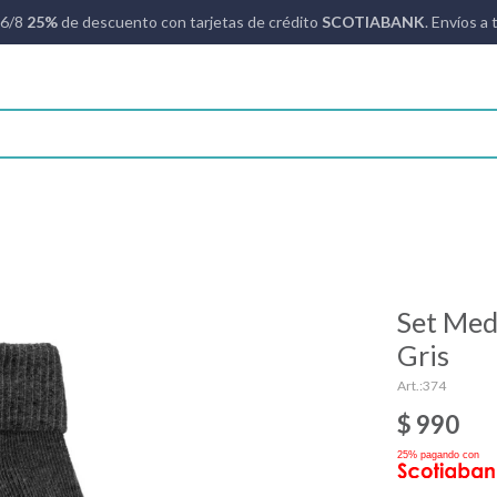
16/8
25%
de descuento con tarjetas de crédito
SCOTIABANK
. Envíos a 
Set Medi
Gris
374
$
990