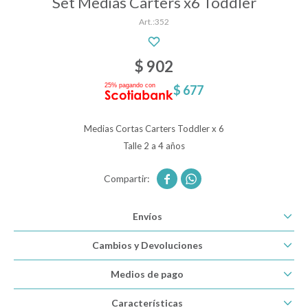
Set Medias Carters x6 Toddler
352
Descanso
$
902
$
677
Paseo y seguridad
Medias Cortas Carters Toddler x 6
Estimulación primera infancia
Talle 2 a 4 años


Juguetes
Envíos
Textiles
Cambios y Devoluciones
Medios de pago
Bolsos y mochilas maternales
Características