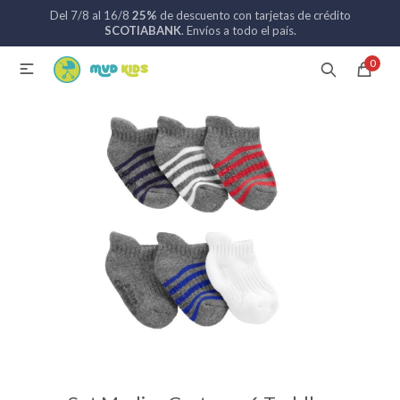
Del 7/8 al 16/8
25%
de descuento con tarjetas de crédito
MI CUENTA
SCOTIABANK
. Envíos a todo el país.
0

Catálogo
Nuevos ingresos
094 742 711
Coches de bebé
Sillas de auto
Lactancia
Baño
Alimentación