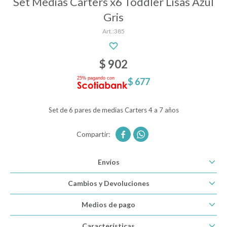
Set Medias Carters x6 Toddler Lisas Azul
Gris
385
Descanso
$
902
Paseo y seguridad
$
677
Estimulación primera infancia
Set de 6 pares de medias Carters 4 a 7 años


Juguetes
Envíos
Textiles
Cambios y Devoluciones
Medios de pago
Bolsos y mochilas maternales
Características