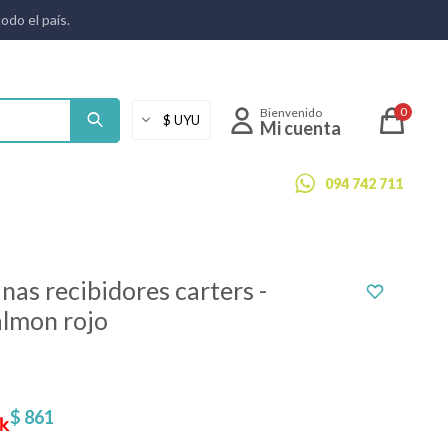
todo el país.
0
094 742 711
nas recibidores carters -
almon rojo
$
861