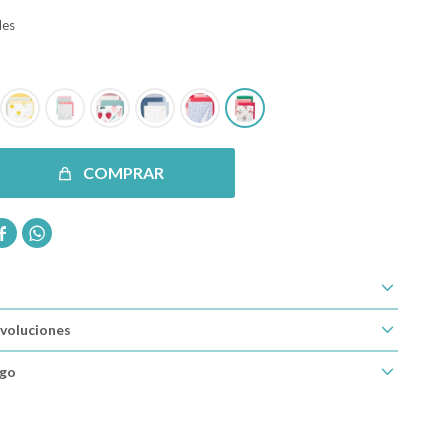
des
COMPRAR


voluciones
ago