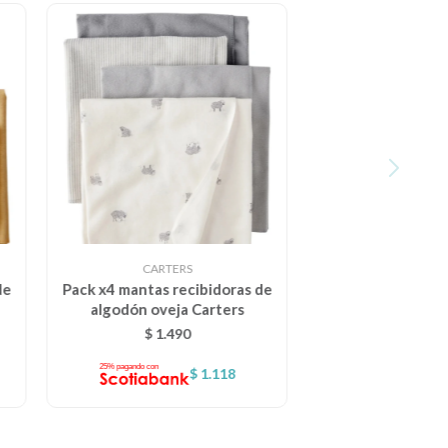
CARTERS
de
Pack x4 mantas recibidoras de
algodón oveja Carters
$
1.490
$
1.118