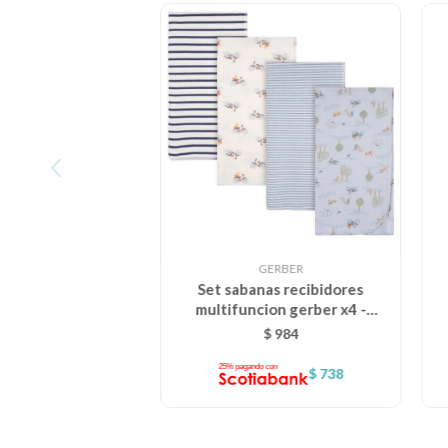
GERBER
Set sabanas recibidores
multifuncion gerber x4 -
perrito azul
$
984
$
738