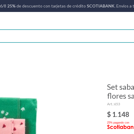
16/8
25%
de descuento con tarjetas de crédito
SCOTIABANK
. Envíos a 
Set saba
flores s
653
$
1.148