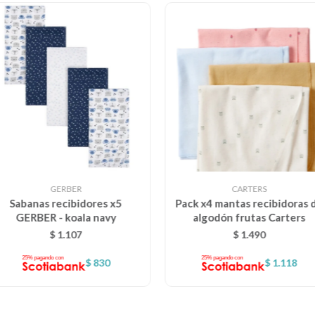
GERBER
CARTERS
Sabanas recibidores x5
Pack x4 mantas recibidoras 
GERBER - koala navy
algodón frutas Carters
$
1.107
$
1.490
$
830
$
1.118