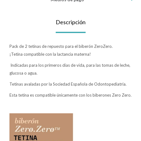
Lentes
Descripción
Vestimenta
Pack de 2 tetinas de repuesto para el biberón ZeroZero.
¡Tetina compatible con la lactancia materna!
Gift cards
Indicadas para los primeros días de vida, para las tomas de leche,
glucosa o agua.
Nuevos
Tetinas avaladas por la Sociedad Española de Odontopediatría.
Esta tetina es compatible únicamente con los biberones Zero Zero.
Sale
Contacto
Local MVD Kids