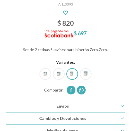
3393
Descanso
$
820
$
697
Paseo y seguridad
Set de 2 tetinas Suavinex para biberón Zero.Zero.
Estimulación primera infancia
Variantes:
Juguetes


Textiles
Envíos
Cambios y Devoluciones
Bolsos y mochilas maternales
Medios de pago