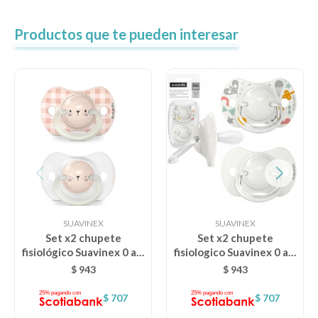
Productos que te pueden interesar
SUAVINEX
SUAVINEX
Set x2 chupete
Set x2 chupete
fisiológico Suavinex 0 a 6
fisiologico Suavinex 0 a 6
M - Nocturnos - Rosa
M - Park Blanco
$
943
$
943
Nocturno
$
707
$
707