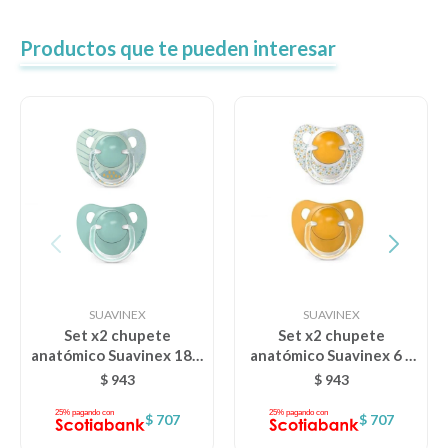
Productos que te pueden interesar
SUAVINEX
SUAVINEX
Set x2 chupete
Set x2 chupete
anatómico Suavinex 18m
anatómico Suavinex 6 a
- Dreams celeste
18M - Manchas mostaza
$
943
$
943
$
707
$
707