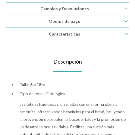
Cambios y Devoluciones
Lentes
Medios de pago
Vestimenta
Características
Gift cards
Descripción
Nuevos
Talla: 6 a 18m
Sale
Tipo de tetina: Fisiológica
Las tetinas fisiológicas, diseñadas con una forma plana y
Contacto
simétrica, ofrecen varios beneficios para el bebé, incluyendo
la prevención de problemas bucodentales y la promoción de
Local MVD Kids
un desarrollo oral saludable. Facilitan una succión más
natural, imitando la forma del pezón materno, y ayudan a