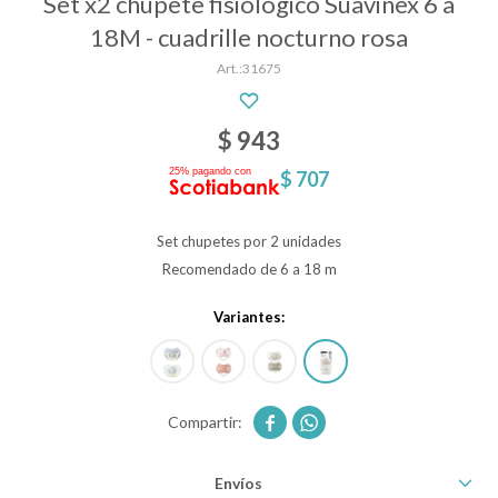
Set x2 chupete fisiologico Suavinex 6 a
18M - cuadrille nocturno rosa
31675
Descanso
$
943
Paseo y seguridad
$
707
Estimulación primera infancia
Set chupetes por 2 unidades
Recomendado de 6 a 18 m
Juguetes
Variantes:
Textiles


Bolsos y mochilas maternales
Envíos