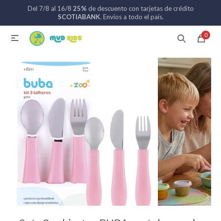
Del 7/8 al 16/8
25%
de descuento con tarjetas de crédito
MI CUENTA
SCOTIABANK
. Envíos a todo el país.
0

Catálogo
Nuevos ingresos
094 742 711
Coches de bebé
Sillas de auto
Lactancia
Baño
Alimentación