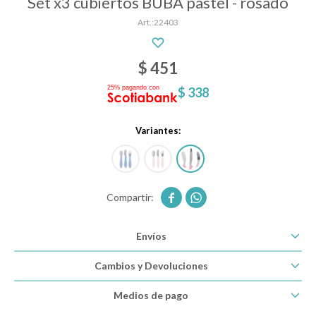
Set x3 cubiertos BUBA pastel - rosado
22403
Descanso
$
451
$
338
Paseo y seguridad
Variantes:
Estimulación primera infancia
Juguetes


Envíos
Textiles
Cambios y Devoluciones
Bolsos y mochilas maternales
Medios de pago