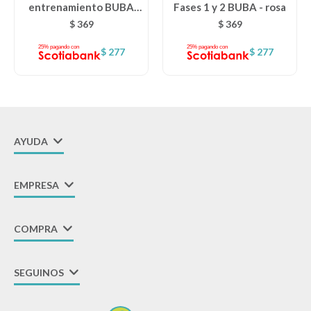
entrenamiento BUBA
Fases 1 y 2 BUBA - rosa
silicona OSO - verde
$
369
$
369
$
277
$
277
AYUDA
EMPRESA
COMPRA
SEGUINOS