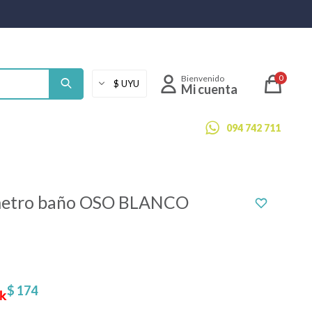
0
094 742 711
etro baño OSO BLANCO
$
174