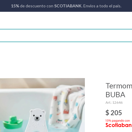
15%
de descuento con
SCOTIABANK
. Envíos a todo el país.
Termom
BUBA
12646
$
205