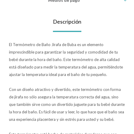
Medios de pago
Lentes
Descripción
Vestimenta
El Termómetro de Baño Jirafa de Buba es un elemento
imprescindible para garantizar la seguridad y comodidad de tu
Gift cards
bebé durante la hora del baño. Este termómetro de alta calidad
está diseñado para medir la temperatura del agua, permitiéndote
ajustar la temperatura ideal para el baño de tu pequeño.
Nuevos
Con un diseño atractivo y divertido, este termómetro con forma
Sale
de jirafa no sólo asegura la temperatura correcta del agua, sino
que también sirve como un divertido juguete para tu bebé durante
Contacto
la hora del baño. Es fácil de usar y leer, lo que hace que el baño sea
una experiencia placentera y sin estrés para usted y su bebé.
Local MVD Kids