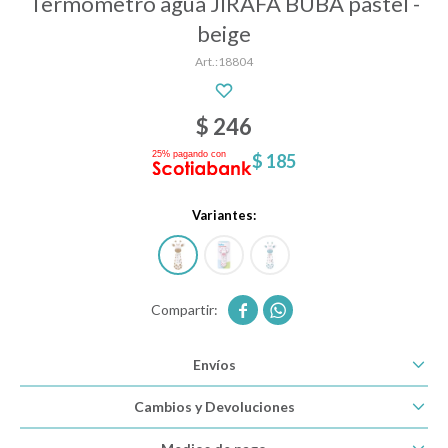
Termometro agua JIRAFA BUBA pastel -
beige
18804
Descanso
$
246
Paseo y seguridad
$
185
Estimulación primera infancia
Variantes:
Juguetes


Textiles
Envíos
Cambios y Devoluciones
Bolsos y mochilas maternales