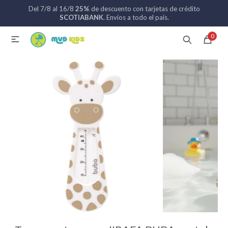
Del 7/8 al 16/8
25%
de descuento con tarjetas de crédito
MI CUENTA
SCOTIABANK
. Envíos a todo el país.
0

Catálogo
Nuevos ingresos
094 742 711
Coches de bebé
Sillas de auto
Lactancia
Baño
Alimentación