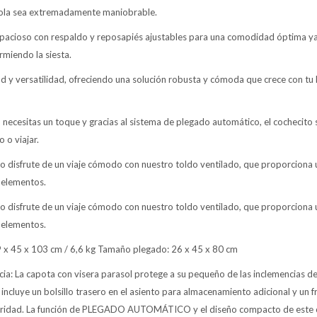
riola sea extremadamente maniobrable.
spacioso con respaldo y reposapiés ajustables para una comodidad óptima ya 
miendo la siesta.
 y versatilidad, ofreciendo una solución robusta y cómoda que crece con tu 
o necesitas un toque y gracias al sistema de plegado automático, el cochecit
o o viajar.
o disfrute de un viaje cómodo con nuestro toldo ventilado, que proporciona u
 elementos.
o disfrute de un viaje cómodo con nuestro toldo ventilado, que proporciona u
 elementos.
 x 45 x 103 cm / 6,6 kg Tamaño plegado: 26 x 45 x 80 cm
cia: La capota con visera parasol protege a su pequeño de las inclemencias d
Y incluye un bolsillo trasero en el asiento para almacenamiento adicional y un 
ridad. La función de PLEGADO AUTOMÁTICO y el diseño compacto de este co