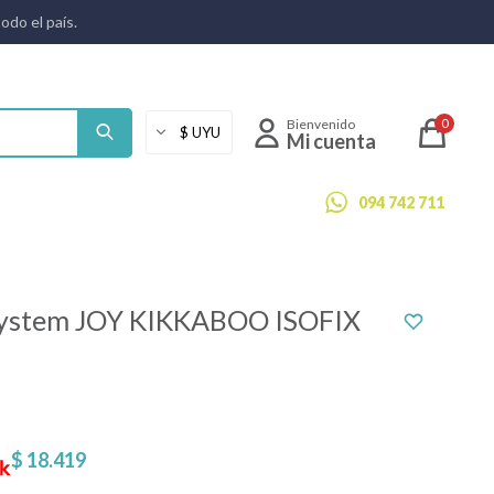
todo el país.
0
094 742 711
system JOY KIKKABOO ISOFIX
$
18.419