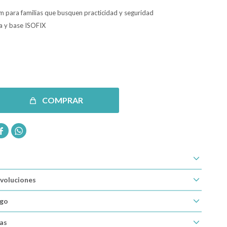
m para familias que busquen practicidad y seguridad
la y base ISOFIX
COMPRAR


voluciones
ago
cas