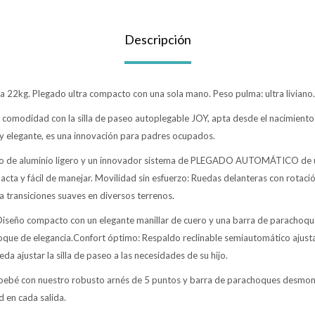
Descripción
 22kg. Plegado ultra compacto con una sola mano. Peso pulma: ultra liviano.
comodidad con la silla de paseo autoplegable JOY, apta desde el nacimiento 
 y elegante, es una innovación para padres ocupados.
o de aluminio ligero y un innovador sistema de PLEGADO AUTOMÁTICO de un
a y fácil de manejar. Movilidad sin esfuerzo: Ruedas delanteras con rotaci
a transiciones suaves en diversos terrenos.
iseño compacto con un elegante manillar de cuero y una barra de parachoqu
que de elegancia.Confort óptimo: Respaldo reclinable semiautomático ajust
da ajustar la silla de paseo a las necesidades de su hijo.
 bebé con nuestro robusto arnés de 5 puntos y barra de parachoques desmon
d en cada salida.