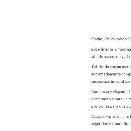
Coche JOY kikkaboo 0 a
Experimente la máxima 
silla de paseo, delgada
Fabricada con un marc
extremadamente compact
suspensión integral par
Compacta y elegante: D
desmontable para un to
posiciones para que pue
Asegure y proteja a su
seguridad y tranquilida