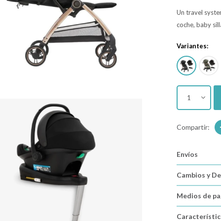
Un travel syste
coche, baby sil
Variantes:
1
Envíos
Cambios y De
Medios de p
Característi