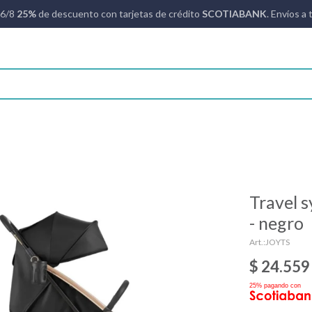
16/8
25%
de descuento con tarjetas de crédito
SCOTIABANK
. Envíos a 
Travel 
- negro
JOYTS
$
24.559