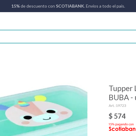
15%
de descuento con
SCOTIABANK
. Envíos a todo el país.
Tupper 
BUBA - 
19723
$
574