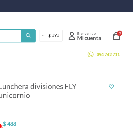
0
094 742 711
Lunchera divisiones FLY
unicornio
$
488