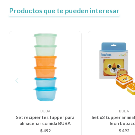
Productos que te pueden interesar
BUBA
BUBA
Set recipientes tupper para
Set x3 tupper anima
almacenar comida BUBA
leon bubaz
$
492
$
492