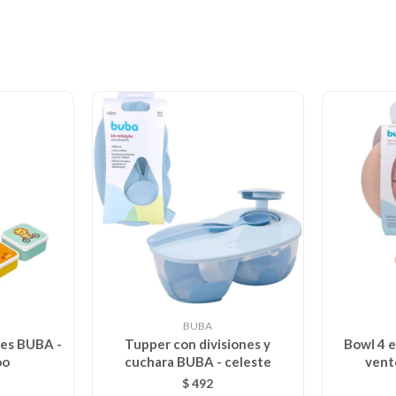
BUBA
les BUBA -
Tupper con divisiones y
Bowl 4 e
oo
cuchara BUBA - celeste
vent
$
492