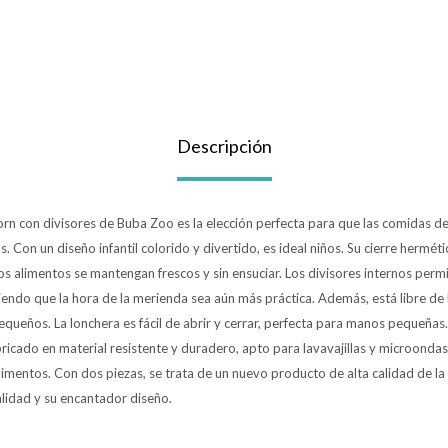
Descripción
rn con divisores de Buba Zoo es la elección perfecta para que las comidas de
. Con un diseño infantil colorido y divertido, es ideal niños. Su cierre hermét
os alimentos se mantengan frescos y sin ensuciar. Los divisores internos perm
iendo que la hora de la merienda sea aún más práctica. Además, está libre de 
equeños. La lonchera es fácil de abrir y cerrar, perfecta para manos pequeña
bricado en material resistente y duradero, apto para lavavajillas y microondas,
limentos. Con dos piezas, se trata de un nuevo producto de alta calidad de l
alidad y su encantador diseño.