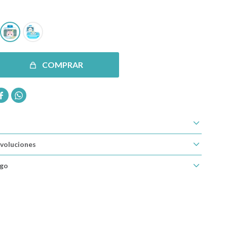
COMPRAR


voluciones
ago