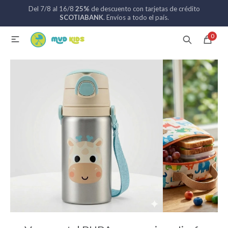
Del 7/8 al 16/8
25%
de descuento con tarjetas de crédito
MI CUENTA
SCOTIABANK
. Envíos a todo el país.
0

Catálogo
Nuevos ingresos
094 742 711
Coches de bebé
Sillas de auto
Lactancia
Baño
Alimentación