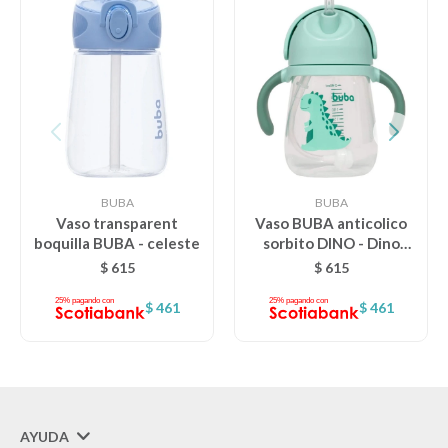
BUBA
BUBA
Vaso transparent
Vaso BUBA anticolico
boquilla BUBA - celeste
sorbito DINO - Dino
verde clasico
$
615
$
615
$
461
$
461
AYUDA