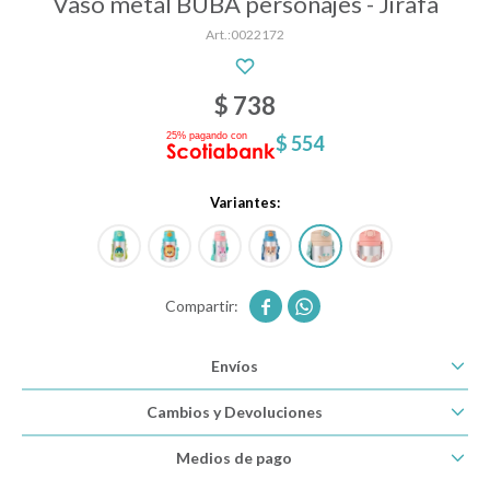
Vaso metal BUBA personajes - Jirafa
0022172
Descanso
$
738
$
554
Paseo y seguridad
Variantes:
Estimulación primera infancia
Juguetes


Envíos
Textiles
Cambios y Devoluciones
Bolsos y mochilas maternales
Medios de pago