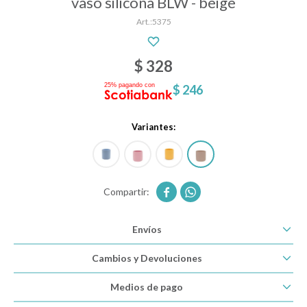
vaso silicona BLW - beige
5375
Descanso
$
328
$
246
Paseo y seguridad
Variantes:
Estimulación primera infancia
Juguetes


Envíos
Textiles
Cambios y Devoluciones
Bolsos y mochilas maternales
Medios de pago