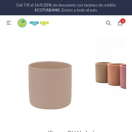
Del 7/8 al 16/8
25%
de descuento con tarjetas de crédito
MI CUENTA
SCOTIABANK
. Envíos a todo el país.
0

Catálogo
Nuevos ingresos
094 742 711
Coches de bebé
Sillas de auto
Lactancia
Baño
Alimentación