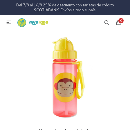
Del 7/8 al 16/8
25%
de descuento con tarjetas de crédito
MI CUENTA
SCOTIABANK
. Envíos a todo el país.
0

Catálogo
Nuevos ingresos
094 742 711
Coches de bebé
Sillas de auto
Lactancia
Baño
Alimentación