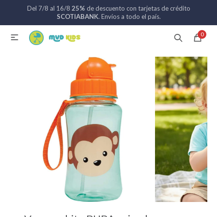
Del 7/8 al 16/8
25%
de descuento con tarjetas de crédito
MI CUENTA
SCOTIABANK
. Envíos a todo el país.
0

Catálogo
Nuevos ingresos
094 742 711
Coches de bebé
Sillas de auto
Lactancia
Baño
Alimentación