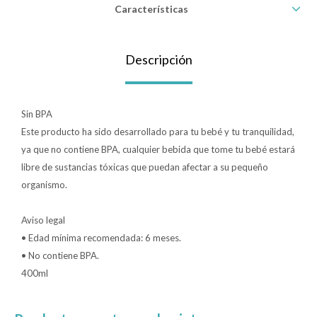
Características
Lentes
Descripción
Vestimenta
Sin BPA
Gift cards
Este producto ha sido desarrollado para tu bebé y tu tranquilidad,
ya que no contiene BPA, cualquier bebida que tome tu bebé estará
libre de sustancias tóxicas que puedan afectar a su pequeño
Nuevos
organismo.
Sale
Aviso legal
• Edad mínima recomendada: 6 meses.
• No contiene BPA.
Contacto
400ml
Local MVD Kids