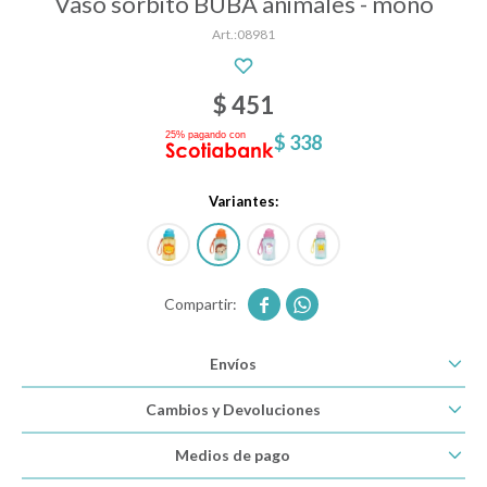
Vaso sorbito BUBA animales - mono
08981
Descanso
$
451
$
338
Paseo y seguridad
Variantes:
Estimulación primera infancia
Juguetes


Envíos
Textiles
Cambios y Devoluciones
Bolsos y mochilas maternales
Medios de pago