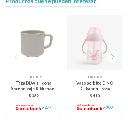
Productos que te pueden interesar
KIKKABOO
KIKKABOO
Taza BLW silicona
Vaso sorbito DINO
Aprendizaje Kikkaboo -
Kikkaboo - rosa
Beige
$
369
$
410
$
277
$
308