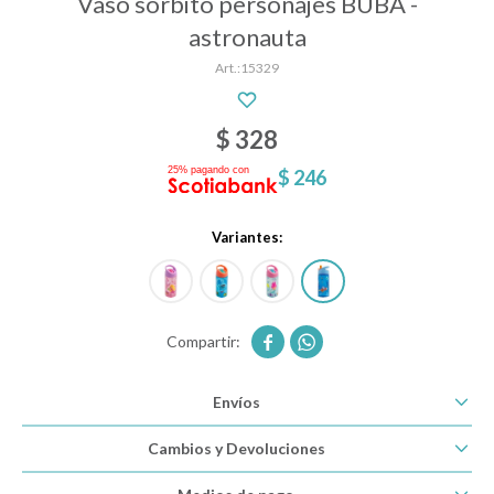
Vaso sorbito personajes BUBA -
astronauta
15329
Descanso
$
328
Paseo y seguridad
$
246
Estimulación primera infancia
Variantes:
Juguetes


Textiles
Envíos
Cambios y Devoluciones
Bolsos y mochilas maternales