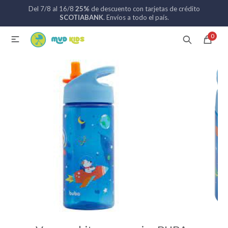
Del 7/8 al 16/8
25%
de descuento con tarjetas de crédito
MI CUENTA
SCOTIABANK
. Envíos a todo el país.
0

Catálogo
Nuevos ingresos
094 742 711
Coches de bebé
Sillas de auto
Lactancia
Baño
Alimentación