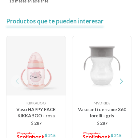
18 meses en adelante
Productos que te pueden interesar
KIKKABOO
MVD KIDS
Vaso HAPPY FACE
Vaso anti derrame 360
KIKKABOO - rosa
lorelli - gris
$
287
$
287
$
215
$
215