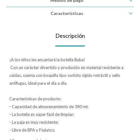
Medios de pago
Lentes
Características
Vestimenta
Descripción
Gift cards
¡A los niños les encantará la botella Buba!
Con un carácter divertido y producido en material resistente a
caídas, cuenta con boquilla tipo sorbito rigido retráctil y sello
Nuevos
antifugas, ideal para el día a día.
Sale
Caracteristicas de producto:
- Capacidad de almacenamiento de 380 ml;
- La botella es súper fácil de limpiar;
Contacto
- La paja es muy resistente;
Local MVD Kids
- Libre de BPA y Ftalatos;