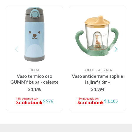
BUBA
SOPHIE LA JIRAFA
Vaso termico oso
Vaso antiderrame sophie
GUMMY buba - celeste
la jirafa 6m+
$
1.148
$
1.394
$
976
$
1.185