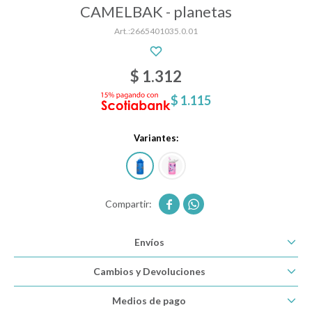
CAMELBAK - planetas
2665401035.0.01
Descanso
$
1.312
Paseo y seguridad
$
1.115
Variantes:
Estimulación primera infancia
Juguetes


Textiles
Envíos
Cambios y Devoluciones
Bolsos y mochilas maternales
Medios de pago