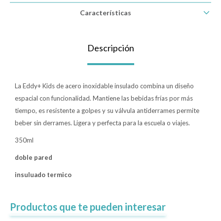
Características
Lentes
Descripción
Vestimenta
La Eddy+ Kids de acero inoxidable insulado combina un diseño
Gift cards
espacial con funcionalidad. Mantiene las bebidas frías por más
tiempo, es resistente a golpes y su válvula antiderrames permite
beber sin derrames. Ligera y perfecta para la escuela o viajes.
Nuevos
350ml
Sale
doble pared
insuluado termico
Contacto
Local MVD Kids
Productos que te pueden interesar