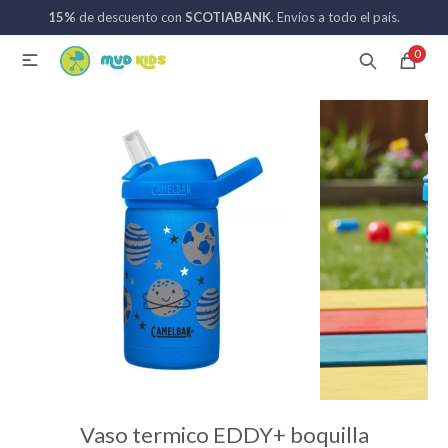
15%
de descuento con
SCOTIABANK
. Envíos a todo el país.
MI CUENTA
0

Catálogo
Nuevos ingresos
094 742 711
Coches de bebé
Sillas de auto
Lactancia
Baño
Vaso termico EDDY+ boquilla
Alimentación