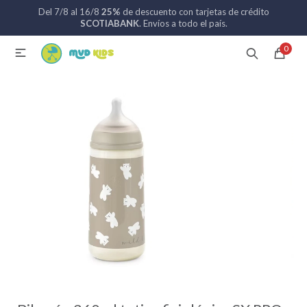
Del 7/8 al 16/8
25%
de descuento con tarjetas de crédito
MI CUENTA
SCOTIABANK
. Envíos a todo el país.
0

Catálogo
Nuevos ingresos
094 742 711
Coches de bebé
Sillas de auto
Lactancia
Baño
Alimentación