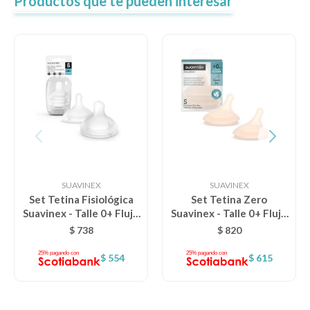
Productos que te pueden interesar
SUAVINEX
SUAVINEX
Set Tetina Fisiológica
Set Tetina Zero
Suavinex - Talle 0+ Flujo
Suavinex - Talle 0+ Flujo
S
S
$
738
$
820
$
554
$
615