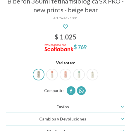
Biberón 360ml tetina fisiológica SX PRO -
new prints - beige bear
Sx4121001
Descanso
$
1.025
Paseo y seguridad
$
769
Estimulación primera infancia
Variantes:
Juguetes


Textiles
Envíos
Cambios y Devoluciones
Bolsos y mochilas maternales