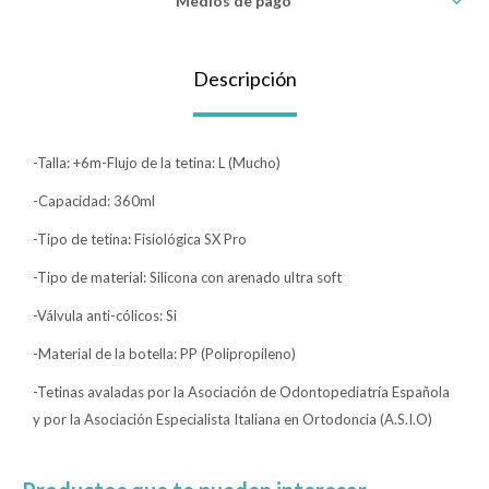
Medios de pago
Lentes
Descripción
Vestimenta
-Talla: +6m-Flujo de la tetina: L (Mucho)
Gift cards
-Capacidad: 360ml
-Tipo de tetina: Fisiológica SX Pro
-Tipo de material: Silicona con arenado ultra soft
Nuevos
-Válvula anti-cólicos: Si
Sale
-Material de la botella: PP (Polipropileno)
-Tetinas avaladas por la Asociación de Odontopediatría Española
Contacto
y por la Asociación Especialista Italiana en Ortodoncia (A.S.I.O)
Local MVD Kids