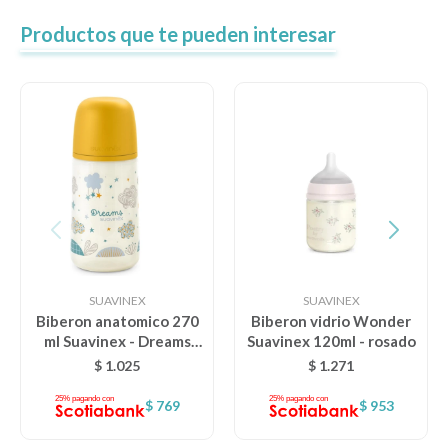
Productos que te pueden interesar
SUAVINEX
SUAVINEX
Biberon anatomico 270
Biberon vidrio Wonder
ml Suavinex - Dreams
Suavinex 120ml - rosado
Mostaza
$
1.025
$
1.271
$
769
$
953