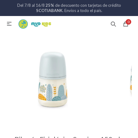
Del 7/8 al 16/8
25%
de descuento con tarjetas de crédito
MI CUENTA
SCOTIABANK
. Envíos a todo el país.
0

Catálogo
Nuevos ingresos
094 742 711
Coches de bebé
Sillas de auto
Lactancia
Baño
Alimentación