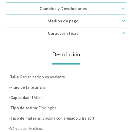
Cambios y Devoluciones
Lentes
Medios de pago
Vestimenta
Características
Gift cards
Descripción
Nuevos
-Talla
: Recien nacido en adelante.
-
Flujo de la tetina
: S
Sale
-
Capacidad
: 150ml
-
Tipo de tetina
: Fisiológica
Contacto
-
Tipo de materia
l: Silicona con arenado ultra soft
Local MVD Kids
-Válvula anti-cólicos