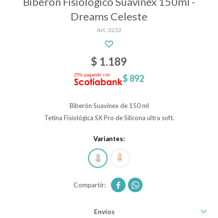
Biberón Fisiológico Suavinex 150ml -
Dreams Celeste
3232
Descanso
$
1.189
Paseo y seguridad
$
892
Estimulación primera infancia
Biberón Suavinex de 150 ml
Tetina Fisiológica SX Pro de Silicona ultra soft.
Juguetes
Variantes:
Textiles


Bolsos y mochilas maternales
Envíos