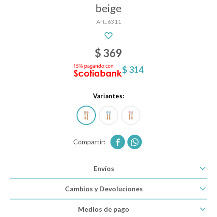
beige
6311
Descanso
$
369
Paseo y seguridad
$
314
Variantes:
Estimulación primera infancia
Juguetes


Textiles
Envíos
Cambios y Devoluciones
Bolsos y mochilas maternales
Medios de pago