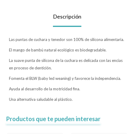
Lentes
Descripción
Vestimenta
Las puntas de cuchara y tenedor son 100% de silicona alimentaria.
El mango de bambú natural ecológico es biodegradable.
Gift cards
La suave punta de silicona de la cuchara es delicada con las encías
en proceso de dentición.
Nuevos
Fomenta el BLW (baby led weaning) y favorece la independencia.
Ayuda al desarrollo de la motricidad fina.
Sale
Una alternativa saludable al plástico.
Contacto
Productos que te pueden interesar
Local MVD Kids