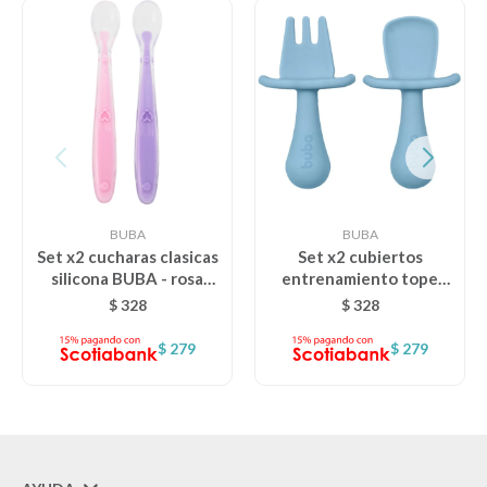
BUBA
BUBA
Set x2 cucharas clasicas
Set x2 cubiertos
silicona BUBA - rosa
entrenamiento tope
violeta
BUBA - celeste
$
328
$
328
$
279
$
279