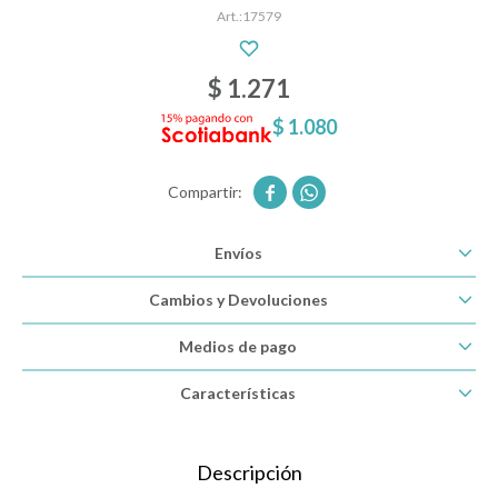
17579
Descanso
$
1.271
$
1.080
Paseo y seguridad


Estimulación primera infancia
Envíos
Cambios y Devoluciones
Juguetes
Medios de pago
Textiles
Características
Bolsos y mochilas maternales
Descripción