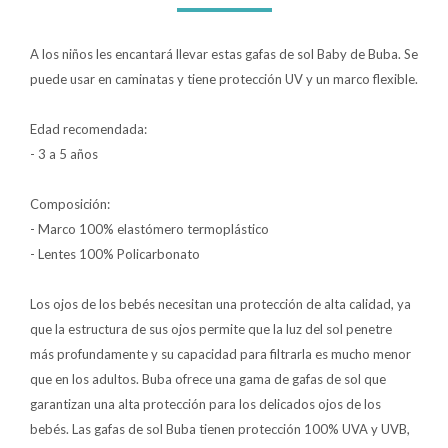
Lentes
A los niños les encantará llevar estas gafas de sol Baby de Buba. Se
puede usar en caminatas y tiene protección UV y un marco flexible.
Vestimenta
Edad recomendada:
- 3 a 5 años
Gift cards
Composición:
- Marco 100% elastómero termoplástico
- Lentes 100% Policarbonato
Nuevos
Sale
Los ojos de los bebés necesitan una protección de alta calidad, ya
que la estructura de sus ojos permite que la luz del sol penetre
más profundamente y su capacidad para filtrarla es mucho menor
Contacto
que en los adultos. Buba ofrece una gama de gafas de sol que
garantizan una alta protección para los delicados ojos de los
Local MVD Kids
bebés. Las gafas de sol Buba tienen protección 100% UVA y UVB,