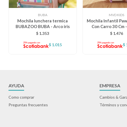
BUBA
MVD KIDS
Mochila lunchera termica
Mochila Infantil Paw
BUBAZOO BUBA - Arco iris
Con Carro 30 Cm -
$
1.353
$
1.476
$
1.015
$
AYUDA
EMPRESA
Como comprar
Cambios & Gara
Preguntas frecuentes
Términos y con