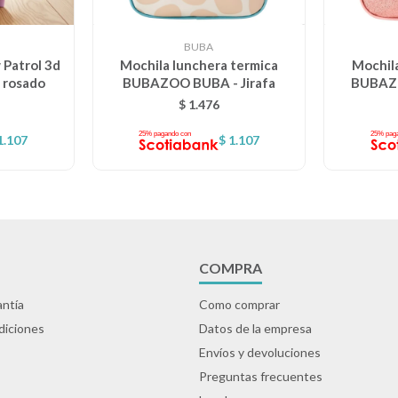
BUBA
 Patrol 3d
Mochila lunchera termica
Mochila
 rosado
BUBAZOO BUBA - Jirafa
BUBAZO
$
1.476
1.107
$
1.107
COMPRA
ntía
Como comprar
diciones
Datos de la empresa
Envíos y devoluciones
Preguntas frecuentes