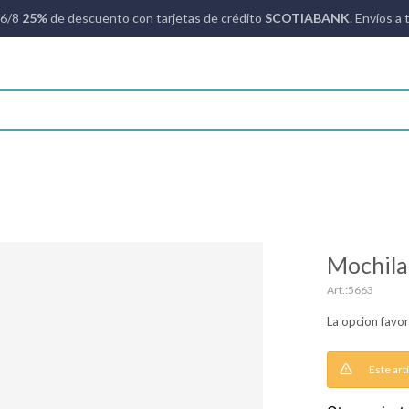
16/8
25%
de descuento con tarjetas de crédito
SCOTIABANK
. Envíos a 
Mochila
5663
La opcion favor
Este art