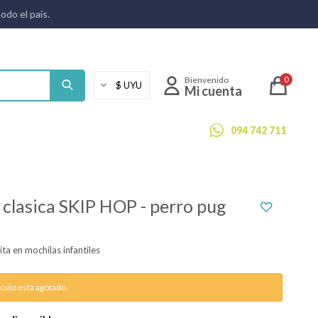
todo el país.
0
094 742 711
 clasica SKIP HOP - perro pug
ita en mochilas infantiles
ículo está agotado.