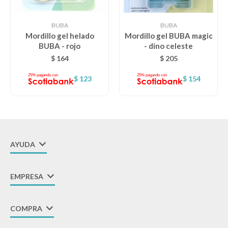
Lentes
BUBA
BUBA
Mordillo gel helado
Mordillo gel BUBA magic
BUBA - rojo
- dino celeste
Vestimenta
$
164
$
205
$
123
$
154
Gift cards
Nuevos
AYUDA
Sale
EMPRESA
Contacto
COMPRA
Local MVD Kids