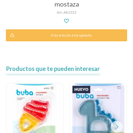
mostaza
AK2322
Descanso
Este artículo está agotado.
Paseo y seguridad
Estimulación primera infancia
Productos que te pueden interesar
Juguetes
Textiles
Bolsos y mochilas maternales