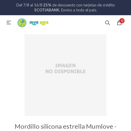
Del 7/8 al 16/8
25%
de descuento con tarjetas de crédito
MI CUENTA
SCOTIABANK
. Envíos a todo el país.
0

Catálogo
Nuevos ingresos
094 742 711
Coches de bebé
Sillas de auto
Lactancia
Baño
Mordillo silicona estrella Mumlove -
Alimentación