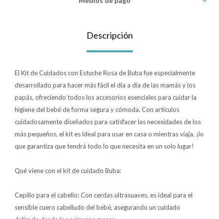
Medios de pago
Lentes
Descripción
Vestimenta
El Kit de Cuidados con Estuche Rosa de Buba fue especialmente
desarrollado para hacer más fácil el día a día de las mamás y los
Gift cards
papás, ofreciendo todos los accesorios esenciales para cuidar la
higiene del bebé de forma segura y cómoda. Con artículos
cuidadosamente diseñados para satisfacer las necesidades de los
Nuevos
más pequeños, el kit es ideal para usar en casa o mientras viaja, ¡lo
que garantiza que tendrá todo lo que necesita en un solo lugar!
Sale
Qué viene con el kit de cuidado Buba:
Contacto
Cepillo para el cabello: Con cerdas ultrasuaves, es ideal para el
Local MVD Kids
sensible cuero cabelludo del bebé, asegurando un cuidado