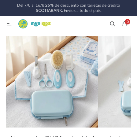
Del 7/8 al 16/8
25%
de descuento con tarjetas de crédito
MI CUENTA
SCOTIABANK
. Envíos a todo el país.
0

Catálogo
Nuevos ingresos
094 742 711
Coches de bebé
Sillas de auto
Lactancia
Baño
Alimentación