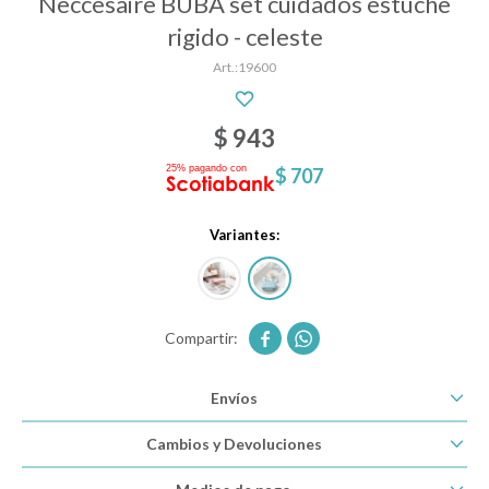
Neccesaire BUBA set cuidados estuche
rigido - celeste
19600
Descanso
$
943
Paseo y seguridad
$
707
Estimulación primera infancia
Variantes:
Juguetes


Textiles
Envíos
Cambios y Devoluciones
Bolsos y mochilas maternales