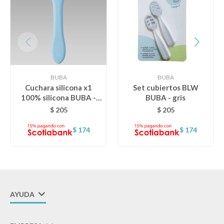
Lentes
Vestimenta
BUBA
BUBA
Cuchara silicona x1
Set cubiertos BLW
Gift cards
100% silicona BUBA -
BUBA - gris
celeste
$
205
$
205
Nuevos
$
174
$
174
Sale
Contacto
AYUDA
Local MVD Kids