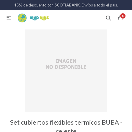
15%
de descuento con
SCOTIABANK
. Envíos a todo el país.
MI CUENTA
0

Catálogo
Nuevos ingresos
094 742 711
Coches de bebé
Sillas de auto
Lactancia
Baño
Set cubiertos flexibles termicos BUBA -
celeste
Alimentación