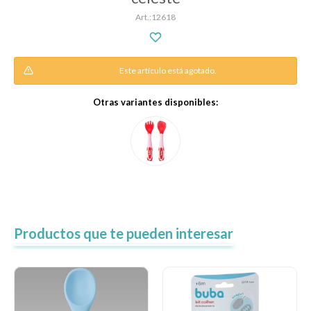
12618
Descanso
Este artículo está agotado.
Paseo y seguridad
Otras variantes disponibles:
Estimulación primera infancia
Juguetes
Productos que te pueden interesar
Textiles
Bolsos y mochilas maternales