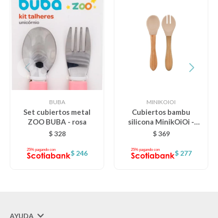
BUBA
MINIKOIOI
Set cubiertos metal
Cubiertos bambu
ZOO BUBA - rosa
silicona MinikOiOi -
beige
$
328
$
369
$
246
$
277
AYUDA