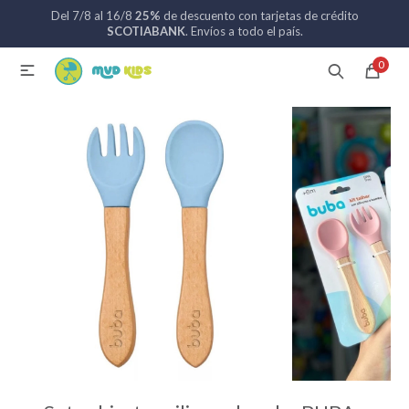
Del 7/8 al 16/8
25%
de descuento con tarjetas de crédito
MI CUENTA
SCOTIABANK
. Envíos a todo el país.
0

Catálogo
Nuevos ingresos
094 742 711
Coches de bebé
Sillas de auto
Lactancia
Baño
Alimentación