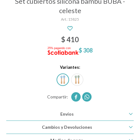
Set cubiertos silicona bambu BUBA -
celeste
15825
Descanso
$
410
Paseo y seguridad
$
308
Estimulación primera infancia
Variantes:
Juguetes


Textiles
Envíos
Cambios y Devoluciones
Bolsos y mochilas maternales