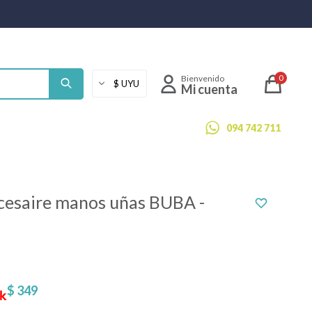
0
094 742 711
cesaire manos uñas BUBA -
$
349