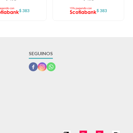
$
383
$
383
SEGUINOS


