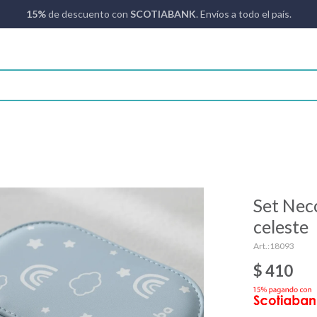
15%
de descuento con
SCOTIABANK
. Envíos a todo el país.
Set Nec
celeste
18093
$
410