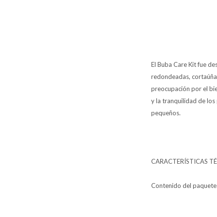
El Buba Care Kit fue de
redondeadas, cortaúñas,
preocupación por el bi
y la tranquilidad de lo
pequeños.
CARACTERÍSTICAS TÉ
Contenido del paquete: 1