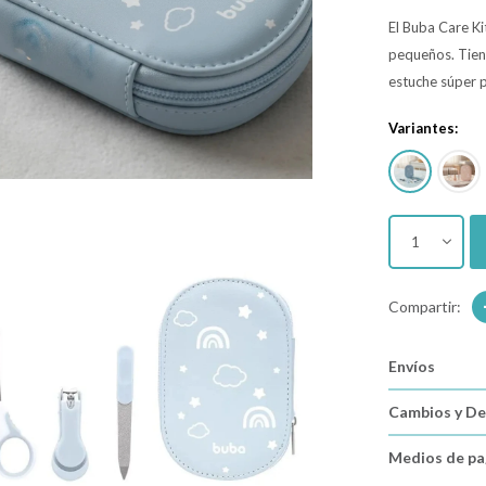
El Buba Care Ki
pequeños. Tiene
estuche súper p
Variantes:
1
Envíos
Cambios y De
Medios de p