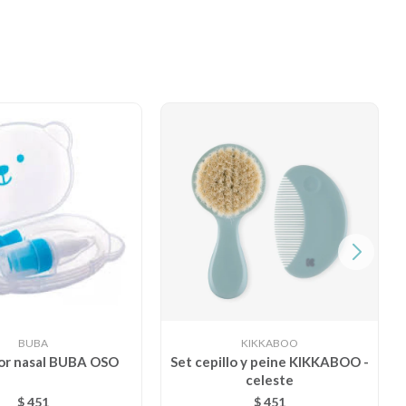
BUBA
KIKKABOO
or nasal BUBA OSO
Set cepillo y peine KIKKABOO -
celeste
$
451
$
451