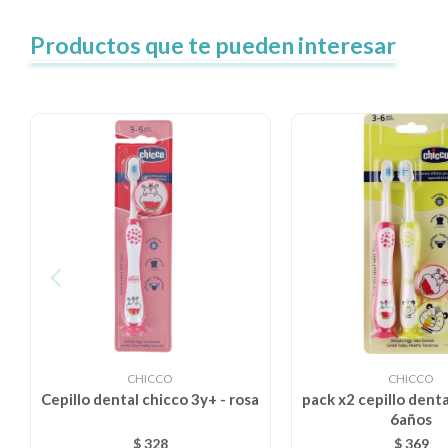
Productos que te pueden interesar
CHICCO
CHICCO
Cepillo dental chicco 3y+ - rosa
pack x2 cepillo denta
6años
$
328
$
369