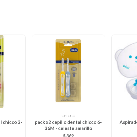
CHICCO
l chicco 3-
pack x2 cepillo dental chicco 6-
Aspirad
36M - celeste amarillo
$
369