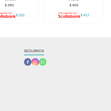
$
390
$
490
$
332
$
417
SEGUINOS


