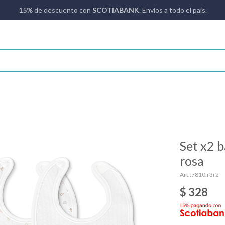
15%
de descuento con
SCOTIABANK
. Envíos a todo el país.
Set x2 
rosa
7810.r3r2
$
328