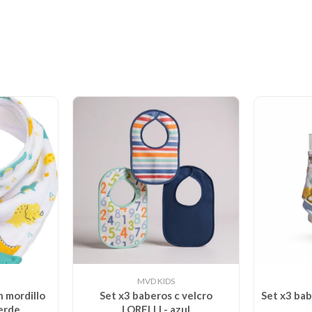
MVD KIDS
 mordillo
Set x3 baberos c velcro
Set x3 b
erde
LORELLI - azul