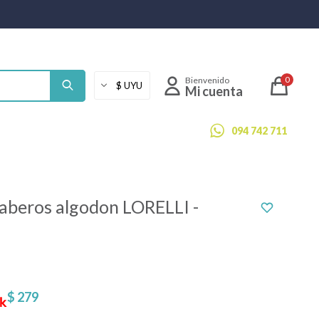
0
094 742 711
baberos algodon LORELLI -
$
279