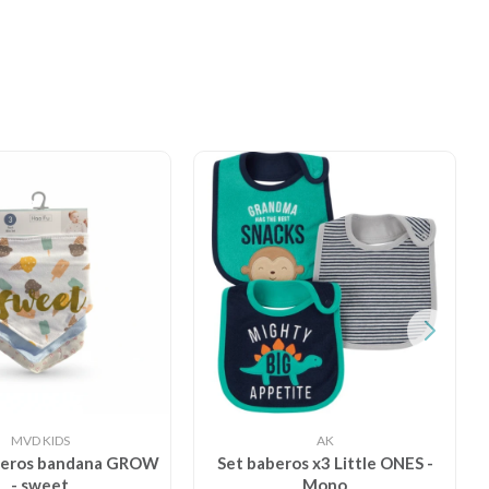
MVD KIDS
AK
aberos bandana GROW
Set baberos x3 Little ONES -
- sweet
Mono