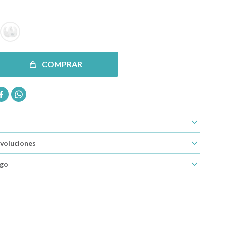
COMPRAR


voluciones
ago