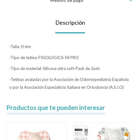
Medios de pago
Lentes
Descripción
Vestimenta
-Talla: 0-6m
Gift cards
-Tipo de tetina: FISIOLOGICA SX PRO
-Tipo de material: Silicona ultra soft-Pack de 2uds
-Tetinas avaladas por la Asociación de Odontopediatría Española
Nuevos
y por la Asociación Especialista Italiana en Ortodoncia (A.S.I.O)
Sale
Productos que te pueden interesar
Contacto
Local MVD Kids