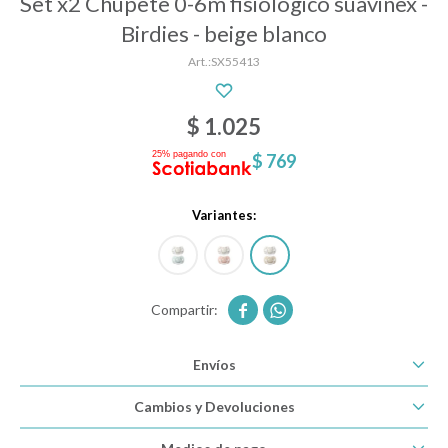
Set x2 Chupete 0-6m fisiologico suavinex -
Birdies - beige blanco
SX55413
Descanso
$
1.025
Paseo y seguridad
$
769
Estimulación primera infancia
Variantes:
Juguetes


Textiles
Envíos
Cambios y Devoluciones
Bolsos y mochilas maternales