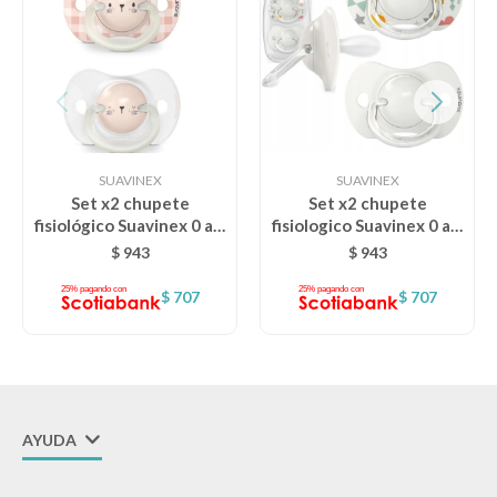
SUAVINEX
SUAVINEX
Set x2 chupete
Set x2 chupete
fisiológico Suavinex 0 a 6
fisiologico Suavinex 0 a 6
M - Nocturnos - Rosa
M - Park Blanco
$
943
$
943
Nocturno
$
707
$
707
AYUDA