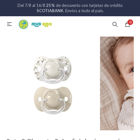
Del 7/8 al 16/8
25%
de descuento con tarjetas de crédito
MI CUENTA
SCOTIABANK
. Envíos a todo el país.
0

Catálogo
Nuevos ingresos
094 742 711
Coches de bebé
Sillas de auto
Lactancia
Baño
Alimentación