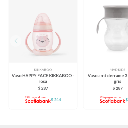
KIKKABOO
MVD KIDS
Vaso HAPPY FACE KIKKABOO -
Vaso anti derrame 36
rosa
gris
$
287
$
287
$
244
$