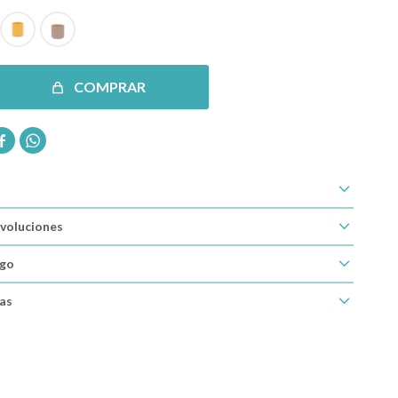
COMPRAR


voluciones
ago
cas