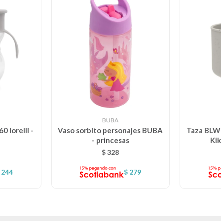
BUBA
0 lorelli -
Vaso sorbito personajes BUBA
Taza BLW 
- princesas
Kik
$
328
244
$
279