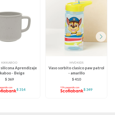
KIKKABOO
MVD KIDS
silicona Aprendizaje
Vaso sorbito clasico paw patrol
kaboo - Beige
- amarillo
$
369
$
410
$
314
$
349