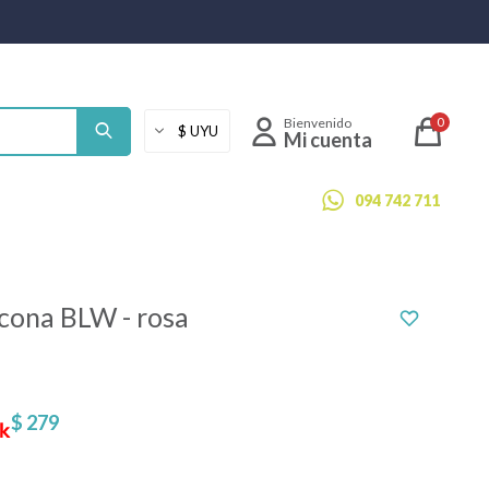
0
094 742 711
icona BLW - rosa
$
279