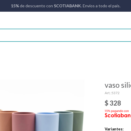
15%
de descuento con
SCOTIABANK
. Envíos a todo el país.
vaso sil
5372
$
328
Variantes: